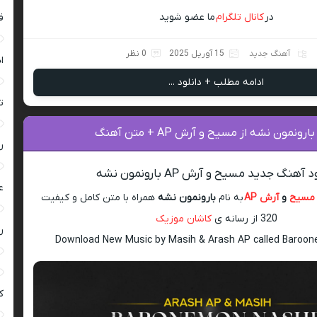
در
کانال تلگرام
ما عضو شوید
ق
آهنگ جدید
15 آوریل 2025
0 نظر
ا
ادامه مطلب + دانلود ...
ت
ونمون نشه از مسیح و آرش AP + متن آهنگ
ر
 آهنگ جدید مسیح و آرش AP بارونمون نشه
ع
مسیح
و
آرش AP
به نام
بارونمون نشه
همراه با متن کامل و کیفیت
320 از رسانه ی
کاشان موزیک
ر
Download New Music by Masih & Arash AP called Baroo
ک