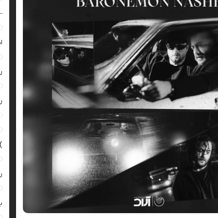
–
ا
ر
ر
)
ر
ب