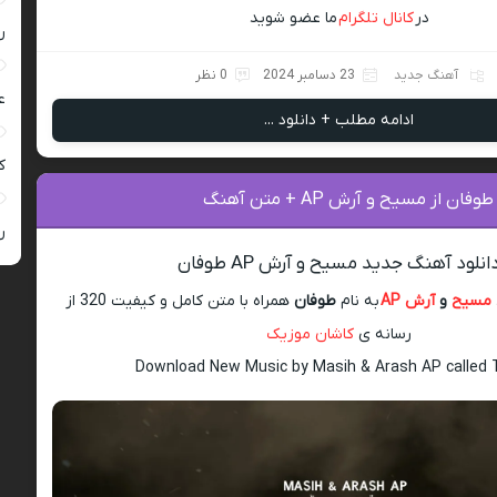
در
کانال تلگرام
ما عضو شوید
ر
آهنگ جدید
23 دسامبر 2024
0 نظر
ع
ادامه مطلب + دانلود ...
کی
ن از مسیح و آرش AP + متن آهنگ
ر
انلود آهنگ جدید مسیح و آرش AP طوفان
مسیح
و
آرش AP
به نام
طوفان
همراه با متن کامل و کیفیت 320 از
رسانه ی
کاشان موزیک
Download New Music by Masih & Arash AP called 