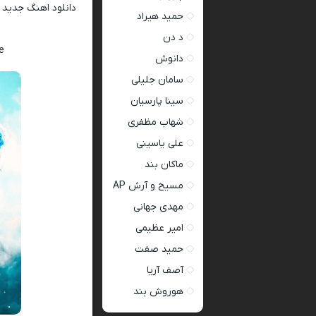
دانلود اهنگ جدید
حمید هیراد
د دن
e
دانوش
سامان جلیلی
سینا پارسیان
شهاب مظفری
علی یاسینی
ماکان بند
مسیح و آرش AP
مهدی جهانی
امیر عظیمی
حمید صفت
آصف آریا
هوروش بند