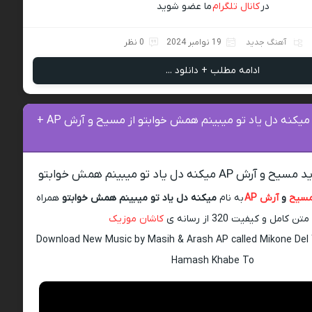
در
کانال تلگرام
ما عضو شوید
آهنگ جدید
19 نوامبر 2024
0 نظر
ادامه مطلب + دانلود ...
دانلود آهنگ میکنه دل یاد تو میبینم همش خوابتو از مسیح و آرش AP +
یکنه دل یاد تو میبینم همش خوابتو
سیح
و
آرش AP
به نام
میکنه دل یاد تو میبینم همش خوابتو
همراه
متن کامل و کیفیت 320 از رسانه ی
کاشان موزیک
Download New Music by Masih & Arash AP called Mikone Del
Hamash Khabe To