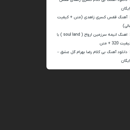
ایگان
آهنگ قفس کسری زاهدی (متن + کیفیت
الی)
اهنگ انیمه سرزمین ارواح ( soul land ) با
فیت 320 + متن
دانلود آهنگ بی کلام رضا بهرام گل عشق –
ایگان