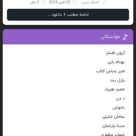
آهنگ جدید
22 اکتبر 2024
0 نظر
ادامه مطلب + دانلود ...
خوانندگان
آرون افشار
بهنام بانی
امیر عباس گلاب
پازل بند
حمید هیراد
د دن
دانوش
سامان جلیلی
سینا پارسیان
شهاب مظفری