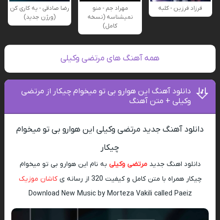
فرزاد فرزین - کلبه
مهراد جم - منو
رضا صادقی - یه کاری کن
نمیشناسه (نسخه
(ورژن جدید)
کامل)
همه آهنگ های مرتضی وکیلی
دانلود آهنگ اﻳﻦ ﻫﻮارو ﺑﻰ ﺗﻮ ﻣﻴﺨﻮام ﭼﻴﻜﺎر از مرتضی
وکیلی + متن آهنگ
دانلود آهنگ جدید مرتضی وکیلی اﻳﻦ ﻫﻮارو ﺑﻰ ﺗﻮ ﻣﻴﺨﻮام
ﭼﻴﻜﺎر
دانلود اهنگ جدید
مرتضی وکیلی
به نام اﻳﻦ ﻫﻮارو ﺑﻰ ﺗﻮ ﻣﻴﺨﻮام
ﭼﻴﻜﺎر همراه با متن کامل و کیفیت 320 از رسانه ی
کاشان موزیک
Download New Music by Morteza Vakili called Paeiz