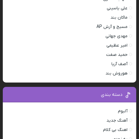
علی یاسینی
ماکان بند
مسیح و آرش AP
مهدی جهانی
امیر عظیمی
حمید صفت
آصف آریا
هوروش بند
دسته بندی
آلبوم
آهنگ جدید
اهنگ بی کلام