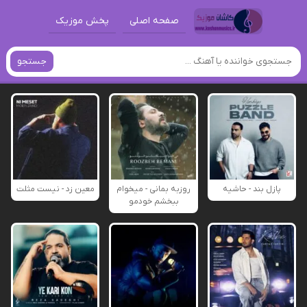
صفحه اصلی
پخش موزیک
جستجو
پازل بند - حاشیه
روزبه بمانی - میخوام
معین زد - نیست مثلت
ببخشم خودمو