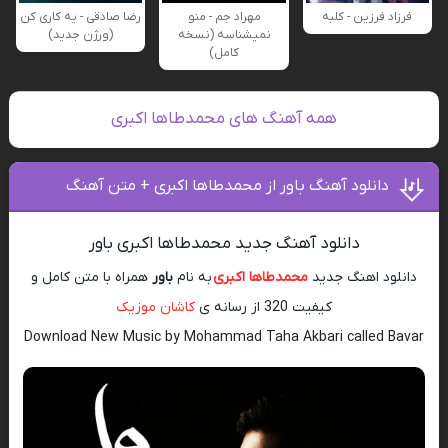
فرزاد فرزین - کلبه
مهراد جم - منو
رضا صادقی - یه کاری کن
نمیشناسه (نسخه
(ورژن جدید)
کامل)
همه آهنگ های محمدطاها اکبری
دانلود آهنگ باور از محمدطاها اکبری + متن آهنگ
دانلود آهنگ جدید محمدطاها اکبری باور
دانلود اهنگ جدید
محمدطاها اکبری
به نام
باور
همراه با متن کامل و
کیفیت 320 از رسانه ی
کاشان موزیک
Download New Music by Mohammad Taha Akbari called Bavar