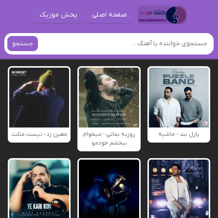
صفحه اصلی
پخش موزیک
جستجو
پازل بند - حاشیه
روزبه بمانی - میخوام
معین زد - نیست مثلت
ببخشم خودمو