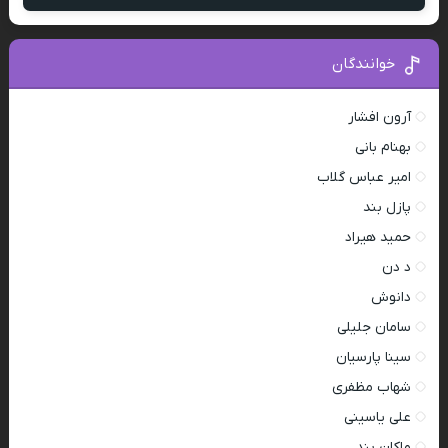
خوانندگان
آرون افشار
بهنام بانی
امیر عباس گلاب
پازل بند
حمید هیراد
د دن
دانوش
سامان جلیلی
سینا پارسیان
شهاب مظفری
علی یاسینی
ماکان بند