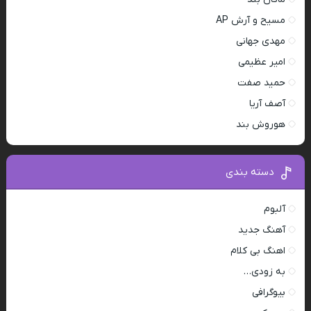
مسیح و آرش AP
مهدی جهانی
امیر عظیمی
حمید صفت
آصف آریا
هوروش بند
دسته بندی
آلبوم
آهنگ جدید
اهنگ بی کلام
به زودی…
بیوگرافی