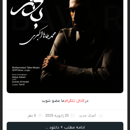
در
کانال تلگرام
ما عضو شوید
آهنگ جدید
20 ژانویه 2025
0 نظر
ادامه مطلب + دانلود ...