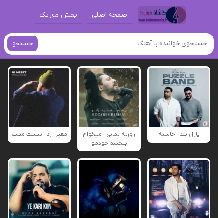
صفحه اصلی
پخش موزیک
جستجو
پازل بند - حاشیه
روزبه بمانی - میخوام
معین زد - نیست مثلت
ببخشم خودمو