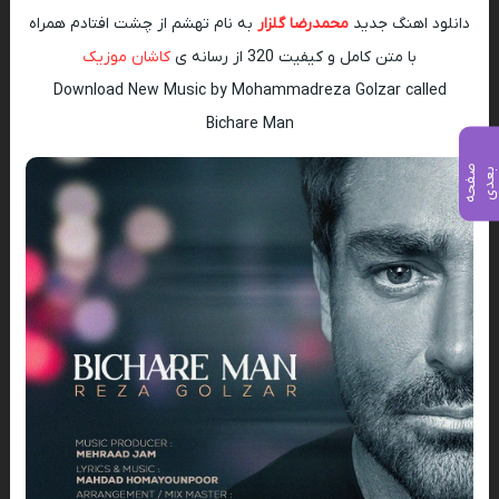
دانلود اهنگ جدید
محمدرضا گلزار
به نام تهشم از چشت افتادم همراه
با متن کامل و کیفیت 320 از رسانه ی
کاشان موزیک
Download New Music by Mohammadreza Golzar called
Bichare Man
ص
ف
ح
ه
ع
د
ب
ی