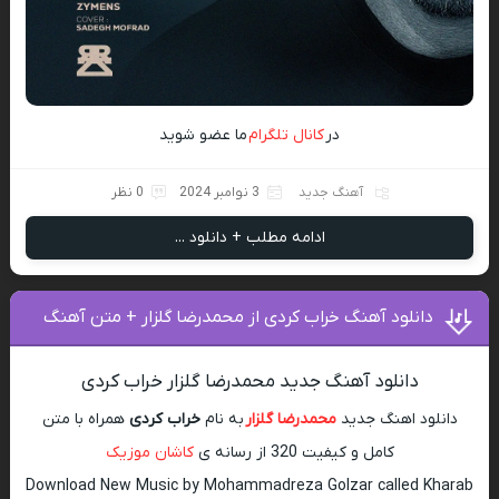
در
کانال تلگرام
ما عضو شوید
آهنگ جدید
3 نوامبر 2024
0 نظر
ادامه مطلب + دانلود ...
دانلود آهنگ خراب کردی از محمدرضا گلزار + متن آهنگ
دانلود آهنگ جدید محمدرضا گلزار خراب کردی
دانلود اهنگ جدید
محمدرضا گلزار
به نام
خراب کردی
همراه با متن
کامل و کیفیت 320 از رسانه ی
کاشان موزیک
Download New Music by Mohammadreza Golzar called Kharab