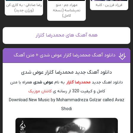
فرزاد فرزین - کلبه
مهراد جم - منو
رضا صادقی - یه کاری کن
نمیشناسه (نسخه
(ورژن جدید)
کامل)
همه آهنگ های محمدرضا گلزار
دانلود آهنگ محمدرضا گلزار عوض شدی + متن آهنگ
دانلود آهنگ جدید محمدرضا گلزار عوض شدی
دانلود اهنگ جدید
محمدرضا گلزار
به نام
عوض شدی
همراه با متن
کامل و کیفیت 320 از رسانه ی
کاشان موزیک
Download New Music by Mohammadreza Golzar called Avaz
Shodi