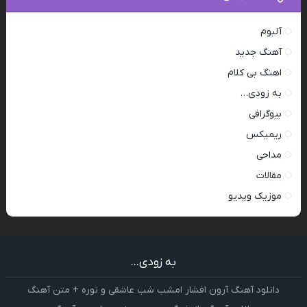
آلبوم
آهنگ جدید
اهنگ بی کلام
به زودی…
بیوگرافی
ریمیکس
مداحی
مقالات
موزیک ویدیو
به زودی...
دانلود آهنگ آرون افشار امشب شب عاشقی و نوره + متن آهنگ