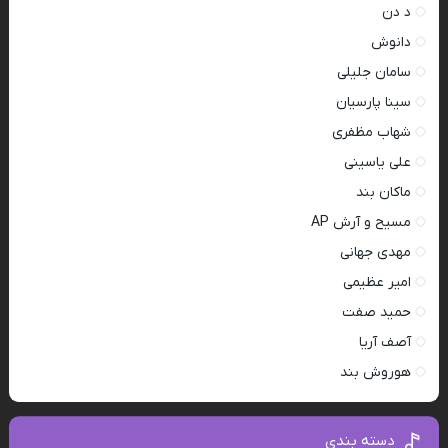
د دن
دانوش
سامان جلیلی
سینا پارسیان
شهاب مظفری
علی یاسینی
ماکان بند
مسیح و آرش AP
مهدی جهانی
امیر عظیمی
حمید صفت
آصف آریا
هوروش بند
دسته بندی