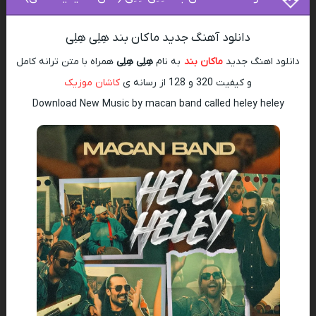
دانلود آهنگ جدید ماکان بند هِلِی هِلِی
دانلود اهنگ جدید
ماکان بند
به نام
هِلِی هِلِی
همراه با متن ترانه کامل
و کیفیت 320 و 128 از رسانه ی
کاشان موزیک
Download New Music by macan band called heley heley