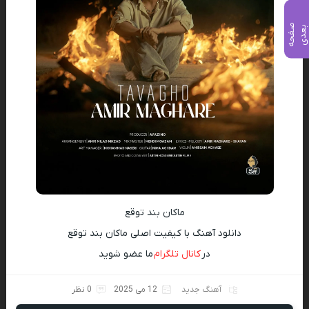
ص
ف
ح
ه
ع
د
ب
ی
ماکان بند توقع
دانلود آهنگ با کیفیت اصلی ماکان بند توقع
در
کانال تلگرام
ما عضو شوید
آهنگ جدید
12 می 2025
0 نظر