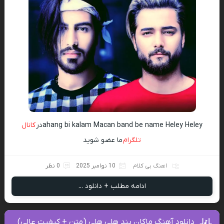
ahang bi kalam Macan band be name Heley Heleyدر
کانال
تلگرام
ما عضو شوید
اهنگ بی کلام
10 نوامبر 2025
0 نظر
ادامه مطلب + دانلود ...
دانلود آهنگ ماکان بند هِلِی هِلِی (متن + کیفیت عالی)