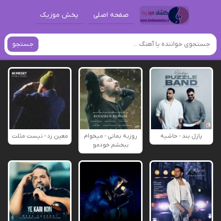
صفحه اصلی
پخش موزیک
جستجو
پازل بند - حاشیه
روزبه بمانی - میخوام
معین زد - نیست مثلت
ببخشم خودمو