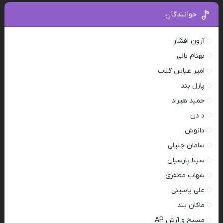
خوانندگان
آرون افشار
بهنام بانی
امیر عباس گلاب
پازل بند
حمید هیراد
د دن
دانوش
سامان جلیلی
سینا پارسیان
شهاب مظفری
علی یاسینی
ماکان بند
مسیح و آرش AP