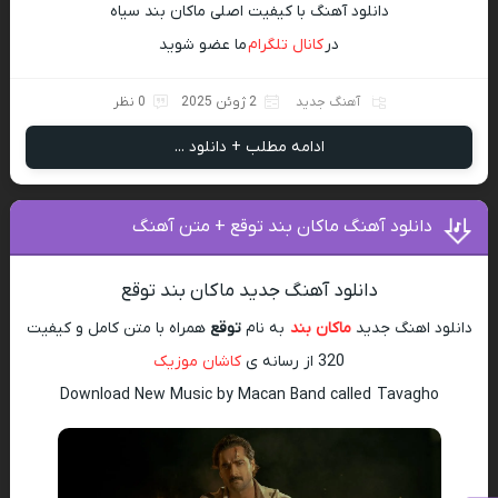
دانلود آهنگ با کیفیت اصلی ماکان بند سیاه
در
کانال تلگرام
ما عضو شوید
آهنگ جدید
2 ژوئن 2025
0 نظر
ادامه مطلب + دانلود ...
دانلود آهنگ ماکان بند توقع + متن آهنگ
دانلود آهنگ جدید ماکان بند توقع
دانلود اهنگ جدید
ماکان بند
به نام
توقع
همراه با متن کامل و کیفیت
320 از رسانه ی
کاشان موزیک
Download New Music by Macan Band called Tavagho