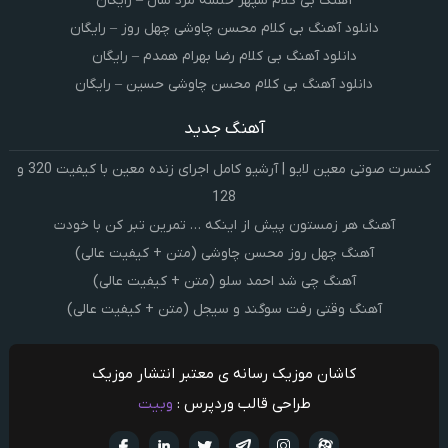
آهنگ بی کلام سپهر خلسه مرد سال – رایگان
دانلود آهنگ بی کلام محسن چاوشی چهل روز – رایگان
دانلود آهنگ بی کلام رضا بهرام همدم – رایگان
دانلود آهنگ بی کلام محسن چاوشی حسین – رایگان
آهنگ جدید
کنسرت صوتی معین لایو | آرشیو کامل اجرای زنده معین با کیفیت 320 و
128
آهنگ هر زمستون پیش از اینکه … تمرین تبر کن با خودت
آهنگ چهل روز محسن چاوشی (متن + کیفیت عالی)
آهنگ چی شد احمد سلو (متن + کیفیت عالی)
آهنگ وقتی رفت سوگند و سیجل (متن + کیفیت عالی)
کاشان موزیک رسانه ی معتبر انتشار موزیک
طراحی قالب وردپرس :
وبیت
آپارات
تلگرام
تويتر
اینستاگرام
لینکدین
فيسبو