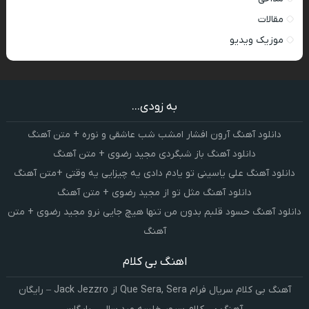
مقالات
موزیک ویدیو
به زودی...
دانلود آهنگ آرون افشار امشب شب عاشقی و نوره + متن آهنگ
دانلود آهنگ باز شبگردی مجید رضوی + متن آهنگ
دانلود آهنگ علی یاسینی تو یادم دادی یه چیزایی یه وقتی +متن آهنگ
دانلود آهنگ مثل تو از مجید رضوی + متن آهنگ
دانلود آهنگ حسود قلبم بدون من تنها هیچ جایی نرو مجید رضوی + متن
آهنگ
اهنگ بی کلام
آهنگ بی کلام سریال فرام Que Sera, Sera از Jack Jezzro – رایگان