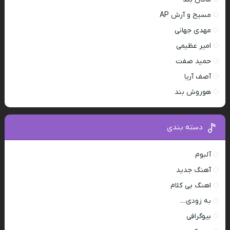
مسیح و آرش AP
مهدی جهانی
امیر عظیمی
حمید صفت
آصف آریا
هوروش بند
دسته بندی
آلبوم
آهنگ جدید
اهنگ بی کلام
به زودی…
بیوگرافی