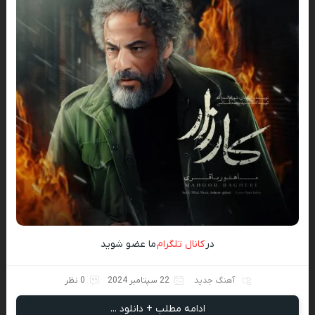
در
کانال تلگرام
ما عضو شوید
آهنگ جدید
22 سپتامبر 2024
0 نظر
ادامه مطلب + دانلود ...