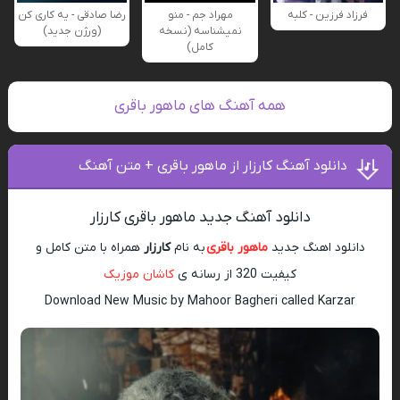
فرزاد فرزین - کلبه
مهراد جم - منو
رضا صادقی - یه کاری کن
نمیشناسه (نسخه
(ورژن جدید)
کامل)
همه آهنگ های ماهور باقری
دانلود آهنگ کارزار از ماهور باقری + متن آهنگ
دانلود آهنگ جدید ماهور باقری کارزار
دانلود اهنگ جدید
ماهور باقری
به نام
کارزار
همراه با متن کامل و
کیفیت 320 از رسانه ی
کاشان موزیک
Download New Music by Mahoor Bagheri called Karzar