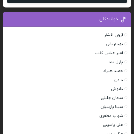
خوانندگان
آرون افشار
بهنام بانی
امیر عباس گلاب
پازل بند
حمید هیراد
د دن
دانوش
سامان جلیلی
سینا پارسیان
شهاب مظفری
علی یاسینی
ماکان بند