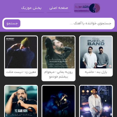
صفحه اصلی
پخش موزیک
جستجو
پازل بند - حاشیه
روزبه بمانی - میخوام
معین زد - نیست مثلت
ببخشم خودمو