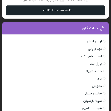
آهنگ جدید
27 ژانویه 2025
0 نظر
ادامه مطلب + دانلود ...
خوانندگان
آرون افشار
بهنام بانی
امیر عباس گلاب
پازل بند
حمید هیراد
د دن
دانوش
سامان جلیلی
سینا پارسیان
شهاب مظفری