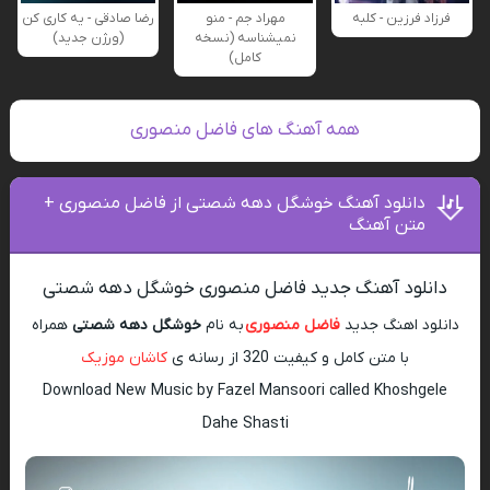
فرزاد فرزین - کلبه
مهراد جم - منو
رضا صادقی - یه کاری کن
نمیشناسه (نسخه
(ورژن جدید)
کامل)
همه آهنگ های فاضل منصوری
دانلود آهنگ خوشگل دهه شصتی از فاضل منصوری +
متن آهنگ
دانلود آهنگ جدید فاضل منصوری خوشگل دهه شصتی
دانلود اهنگ جدید
فاضل منصوری
به نام
خوشگل دهه شصتی
همراه
با متن کامل و کیفیت 320 از رسانه ی
کاشان موزیک
Download New Music by Fazel Mansoori called Khoshgele
Dahe Shasti