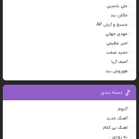
علی یاسینی
ماکان بند
مسیح و آرش AP
مهدی جهانی
امیر عظیمی
حمید صفت
آصف آریا
هوروش بند
دسته بندی
آلبوم
آهنگ جدید
اهنگ بی کلام
به زودی…