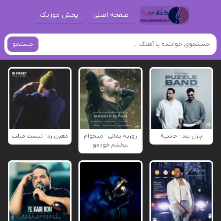
صفحه اصلی
پخش موزیک
جستجو
پازل بند - حاشیه
روزبه بمانی - میخوام
معین زد - نیست مثلت
ببخشم خودمو