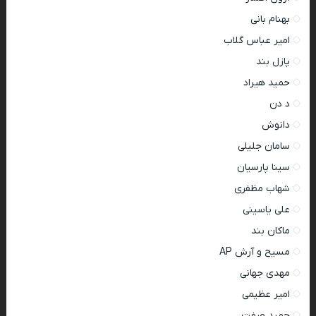
بهنام بانی
امیر عباس گلاب
پازل بند
حمید هیراد
د دن
دانوش
سامان جلیلی
سینا پارسیان
شهاب مظفری
علی یاسینی
ماکان بند
مسیح و آرش AP
مهدی جهانی
امیر عظیمی
حمید صفت