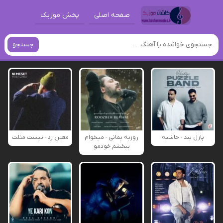
صفحه اصلی
پخش موزیک
جستجو
پازل بند - حاشیه
روزبه بمانی - میخوام
معین زد - نیست مثلت
ببخشم خودمو