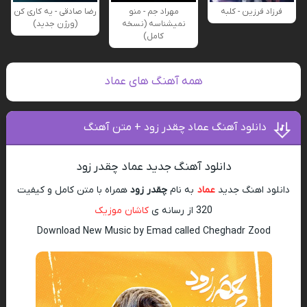
فرزاد فرزین - کلبه
مهراد جم - منو
رضا صادقی - یه کاری کن
نمیشناسه (نسخه
(ورژن جدید)
کامل)
همه آهنگ های عماد
دانلود آهنگ عماد چقدر زود + متن آهنگ
دانلود آهنگ جدید عماد چقدر زود
دانلود اهنگ جدید
عماد
به نام
چقدر زود
همراه با متن کامل و کیفیت
320 از رسانه ی
کاشان موزیک
Download New Music by Emad called Cheghadr Zood