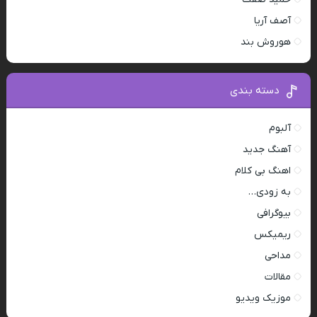
آصف آریا
هوروش بند
دسته بندی
آلبوم
آهنگ جدید
اهنگ بی کلام
به زودی…
بیوگرافی
ریمیکس
مداحی
مقالات
موزیک ویدیو