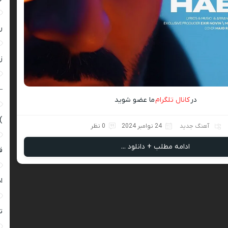
ر
زن
–
در
کانال تلگرام
ما عضو شوید
)
آهنگ جدید
24 نوامبر 2024
0 نظر
ادامه مطلب + دانلود ...
ق
ا
ت