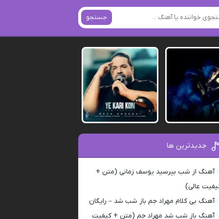
جستجو
جدیدترین ها
آهنگ از شب بپرسید یوسف زمانی (متن +
یفیت عالی)
آهنگ بی کلام مهراد جم باز شب شد – رایگان
آهنگ باز شب شد مهراد جم (متن + کیفیت