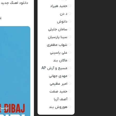
دانلود اهنگ جدید
حمید هیراد
د دن
i
دانوش
سامان جلیلی
سینا پارسیان
شهاب مظفری
علی یاسینی
ماکان بند
مسیح و آرش AP
مهدی جهانی
امیر عظیمی
حمید صفت
آصف آریا
هوروش بند