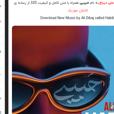
علی دیباج
به نام
حبیبی
همراه با متن کامل و کیفیت 320 از رسانه ی
ع
کاشان موزیک
Download New Music by Ali Dibaj called Habib
ن
ro
–
ر
(