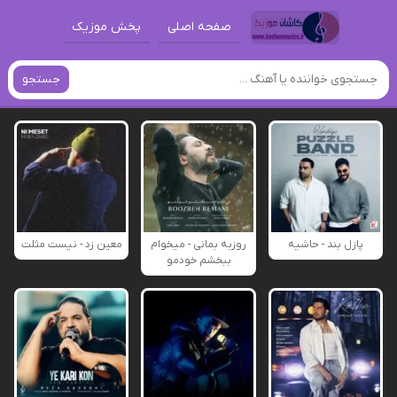
صفحه اصلی
پخش موزیک
جستجو
پازل بند - حاشیه
روزبه بمانی - میخوام
معین زد - نیست مثلت
ببخشم خودمو