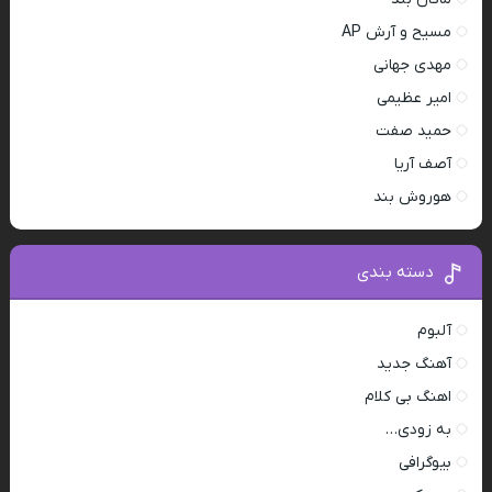
مسیح و آرش AP
مهدی جهانی
امیر عظیمی
حمید صفت
آصف آریا
هوروش بند
دسته بندی
آلبوم
آهنگ جدید
اهنگ بی کلام
به زودی…
بیوگرافی