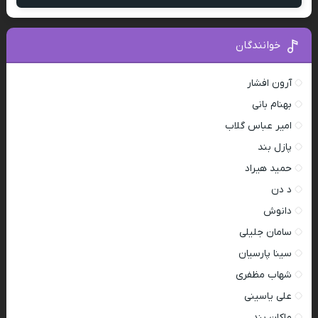
خوانندگان
آرون افشار
بهنام بانی
امیر عباس گلاب
پازل بند
حمید هیراد
د دن
دانوش
سامان جلیلی
سینا پارسیان
شهاب مظفری
علی یاسینی
ماکان بند