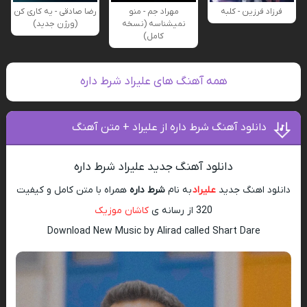
فرزاد فرزین - کلبه
مهراد جم - منو
رضا صادقی - یه کاری کن
نمیشناسه (نسخه
(ورژن جدید)
کامل)
همه آهنگ های علیراد شرط داره
دانلود آهنگ شرط داره از علیراد + متن آهنگ
دانلود آهنگ جدید علیراد شرط داره
دانلود اهنگ جدید
علیراد
به نام
شرط داره
همراه با متن کامل و کیفیت
320 از رسانه ی
کاشان موزیک
Download New Music by Alirad called Shart Dare