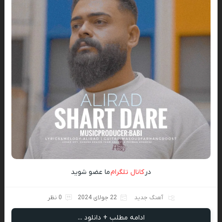
در
کانال تلگرام
ما عضو شوید
آهنگ جدید
22 جولای 2024
0 نظر
ادامه مطلب + دانلود ...