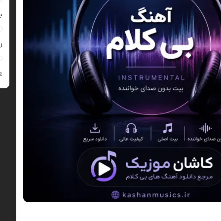
ب
ر
ع