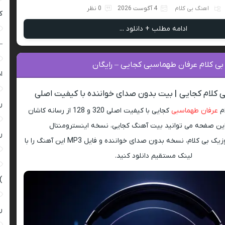
اهنگ بی کلام
4 آگوست 2026
0 نظر
ک
ادامه مطلب + دانلود ...
–
بی کلام عرفان طهماسبی کجایی – رایگان
ا
ی کلام کجایی | بیت بدون صدای خواننده با کیفیت اصلی
ر
ام
عرفان طهماسبی
کجایی با کیفیت اصلی 320 و 128 از رسانه کاشان
این صفحه می توانید بیت آهنگ کجایی، نسخه اینسترومنتال
ر
(Instrumental)، موزیک بی کلام، نسخه بدون صدای خواننده و فایل MP3 این آهنگ را با
لینک مستقیم دانلود کنید.
)
ر