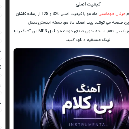
کیفیت اصلی
ام
عرفان طهماسبی
ماه مو با کیفیت اصلی 320 و 128 از رسانه کاشان
ین صفحه می توانید بیت آهنگ ماه مو، نسخه اینسترومنتال
–
(Instrumental)، موزیک بی کلام، نسخه بدون صدای خواننده و فایل MP3 این آهنگ را با
لینک مستقیم دانلود کنید.
ر
(
ر
زن
–