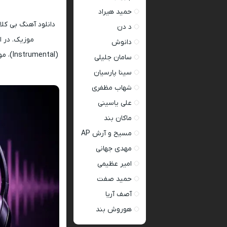
حمید هیراد
دانلود آهنگ بی کل
د دن
موزیک. در ا
دانوش
سامان جلیلی
سینا پارسیان
شهاب مظفری
علی یاسینی
ماکان بند
مسیح و آرش AP
مهدی جهانی
امیر عظیمی
حمید صفت
آصف آریا
هوروش بند