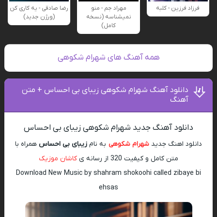
فرزاد فرزین - کلبه
مهراد جم - منو
رضا صادقی - یه کاری کن
نمیشناسه (نسخه
(ورژن جدید)
کامل)
همه آهنگ های شهرام شکوهی
دانلود آهنگ شهرام شکوهی زیبای بی احساس + متن
آهنگ
دانلود آهنگ جدید شهرام شکوهی زیبای بی احساس
دانلود اهنگ جدید
شهرام شکوهی
به نام
زیبای بی احساس
همراه با
متن کامل و کیفیت 320 از رسانه ی
کاشان موزیک
Download New Music by shahram shokoohi called zibaye bi
ehsas