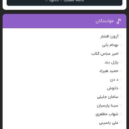
ادامه مطلب + دانلود ...
خوانندگان
آرون افشار
بهنام بانی
امیر عباس گلاب
پازل بند
حمید هیراد
د دن
دانوش
سامان جلیلی
سینا پارسیان
شهاب مظفری
علی یاسینی