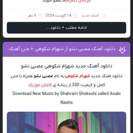
در
کانال تلگرام
ما عضو شوید
آهنگ جدید
14 آگوست 2024
0 نظر
ادامه مطلب + دانلود ...
دانلود آهنگ عصبی نشو از شهرام شکوهی + متن آهنگ
دانلود آهنگ جدید شهرام شکوهی عصبی نشو
دانلود اهنگ جدید
شهرام شکوهی
به نام
عصبی نشو
همراه با متن
کامل و کیفیت 320 از رسانه ی
کاشان موزیک
Download New Music by Shahram Shokoohi called Asabi
Nasho