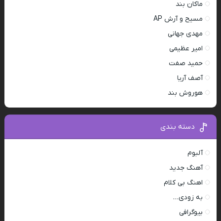
ماکان بند
مسیح و آرش AP
مهدی جهانی
امیر عظیمی
حمید صفت
آصف آریا
هوروش بند
دسته بندی
آلبوم
آهنگ جدید
اهنگ بی کلام
به زودی…
بیوگرافی