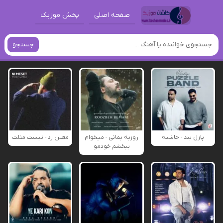
صفحه اصلی
پخش موزیک
جستجو
پازل بند - حاشیه
روزبه بمانی - میخوام
معین زد - نیست مثلت
ببخشم خودمو