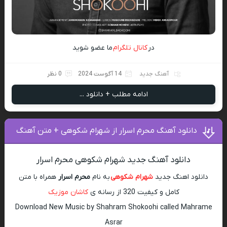
در
کانال تلگرام
ما عضو شوید
آهنگ جدید
14 آگوست 2024
0 نظر
ادامه مطلب + دانلود ...
دانلود آهنگ محرم اسرار از شهرام شکوهی + متن آهنگ
دانلود آهنگ جدید شهرام شکوهی محرم اسرار
دانلود اهنگ جدید
شهرام شکوهی
به نام
محرم اسرار
همراه با متن
کامل و کیفیت 320 از رسانه ی
کاشان موزیک
Download New Music by Shahram Shokoohi called Mahrame
Asrar