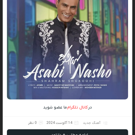
در
کانال تلگرام
ما عضو شوید
آهنگ جدید
14 آگوست 2024
0 نظر