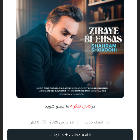
در
کانال تلگرام
ما عضو شوید
آهنگ جدید
29 مارس 2025
0 نظر
ادامه مطلب + دانلود ...