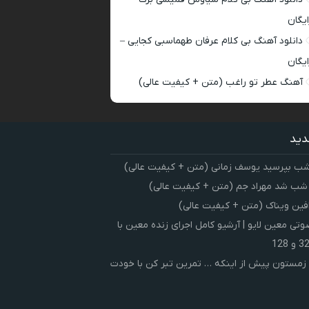
ایگان
دانلود آهنگ بی کلام عرفان طهماسبی کجایی –
ایگان
آهنگ عطر تو راغب (متن + کیفیت عالی)
دید
شب بپرسید یوسف زمانی (متن + کیفیت عالی)
 شب شد مهراد جم (متن + کیفیت عالی)
فین ویناک (متن + کیفیت عالی)
ی معین لایو | آرشیو کامل اجرای زنده معین با
زمستون پیش از اینکه … تمرین تبر کن با خودت