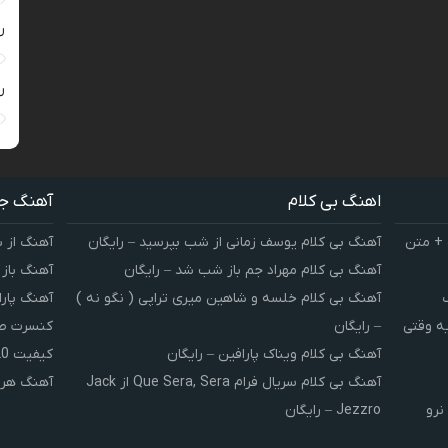
ر
ر
اهنگ بی کلام
آهنگ ج
 + متن
آهنگ بی کلام یوسف زمانی از شب بپرسید – رایگان
آهنگ از 
آهنگ بی کلام مهراد جم باز شب شد – رایگان
آهنگ باز
آهنگ بی کلام خلسه و شاهین میری تراپی ( نگو نه )
آهنگ پارا
یه وقتی
– رایگان
کنسرت صوت
آهنگ بی کلام ویناک پارافین – رایگان
کیفیت 320 و 128
آهنگ بی کلام سریال فرام Que Sera, Sera از Jack
آهنگ هر 
نرو
Jezzro – رایگان