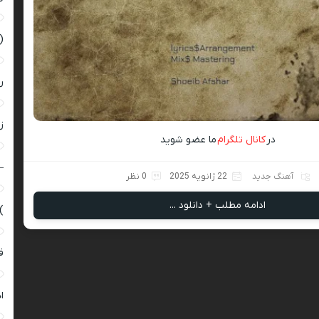
(
ر
زن
در
کانال تلگرام
ما عضو شوید
–
آهنگ جدید
22 ژانویه 2025
0 نظر
ادامه مطلب + دانلود ...
)
ق
ا