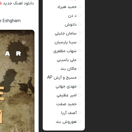
دانلود اهنگ جدید
ش
حمید هیراد
د دن
ye Eshgham
دانوش
سامان جلیلی
سینا پارسیان
شهاب مظفری
علی یاسینی
ماکان بند
مسیح و آرش AP
مهدی جهانی
امیر عظیمی
حمید صفت
آصف آریا
هوروش بند