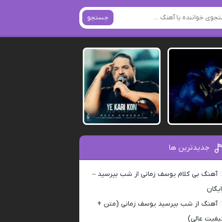
جستجو
جدیدترین ها
آهنگ بی کلام یوسف زمانی از شب بپرسید –
ایگان
آهنگ از شب بپرسید یوسف زمانی (متن +
یفیت عالی)