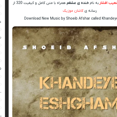
عیب افشار
به نام
خنده ی عشقم
همراه با متن کامل و کیفیت 320 از
رسانه ی
کاشان موزیک
Download New Music by Shoeib Afshar called Khande
ع
ن
ro
–
ر