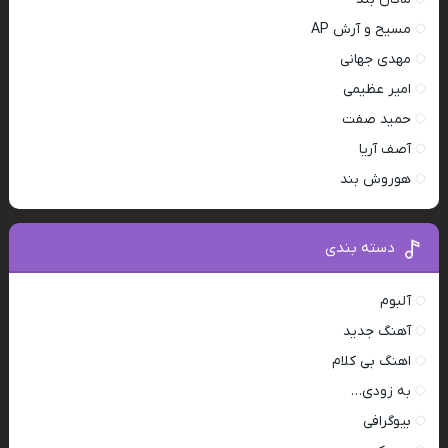
مسیح و آرش AP
مهدی جهانی
امیر عظیمی
حمید صفت
آصف آریا
هوروش بند
دسته بندی
آلبوم
آهنگ جدید
اهنگ بی کلام
به زودی…
بیوگرافی