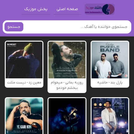
صفحه اصلی
پخش موزیک
جستجو
پازل بند - حاشیه
روزبه بمانی - میخوام
معین زد - نیست مثلت
ببخشم خودمو