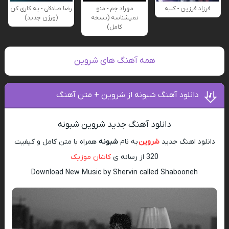
فرزاد فرزین - کلبه
مهراد جم - منو
رضا صادقی - یه کاری کن
نمیشناسه (نسخه
(ورژن جدید)
کامل)
همه آهنگ های شروین
دانلود آهنگ شبونه از شروین + متن آهنگ
دانلود آهنگ جدید شروین شبونه
دانلود اهنگ جدید
شروین
به نام
شبونه
همراه با متن کامل و کیفیت
320 از رسانه ی
کاشان موزیک
Download New Music by Shervin called Shabooneh