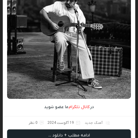
در
کانال تلگرام
ما عضو شوید
آهنگ جدید
19 آگوست 2024
0 نظر
ادامه مطلب + دانلود ...