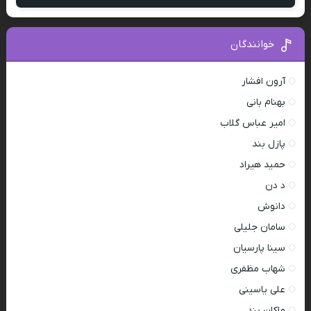
خوانندگان
آرون افشار
بهنام بانی
امیر عباس گلاب
پازل بند
حمید هیراد
د دن
دانوش
سامان جلیلی
سینا پارسیان
شهاب مظفری
علی یاسینی
ماکان بند