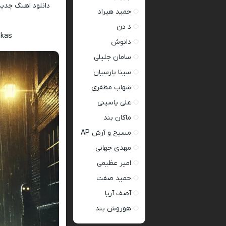
دانلود اهنگ جدی
حمید هیراد
د دن
ikas
دانوش
سامان جلیلی
سینا پارسیان
شهاب مظفری
علی یاسینی
ماکان بند
مسیح و آرش AP
مهدی جهانی
امیر عظیمی
حمید صفت
آصف آریا
هوروش بند