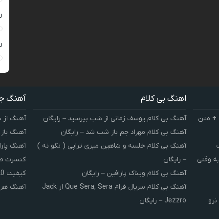
ر
ر
اهنگ بی کلام
آهنگ ج
 + متن
آهنگ بی کلام یوسف زمانی از شب بپرسید – رایگان
آهنگ از 
آهنگ بی کلام مهراد جم باز شب شد – رایگان
آهنگ باز
آهنگ بی کلام خلسه و شاهین میری تراپی ( نگو نه )
آهنگ پارا
یه وقتی
– رایگان
کنسرت صوت
آهنگ بی کلام ویناک پارافین – رایگان
کیفیت 320 و 128
آهنگ بی کلام سریال فرام Que Sera, Sera از Jack
آهنگ هر 
نرو
Jezzro – رایگان