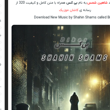
د
شاهین شمس
به نام
بی کس
همراه با متن کامل و کیفیت 320 از
رسانه ی
کاشان موزیک
Download New Music by Shahin Shams called B
ع
ن
ro
–
ر