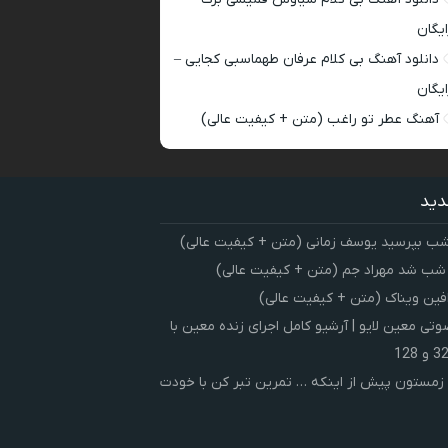
ایگان
دانلود آهنگ بی کلام عرفان طهماسبی کجایی –
ایگان
آهنگ عطر تو راغب (متن + کیفیت عالی)
دید
شب بپرسید یوسف زمانی (متن + کیفیت عالی)
 شب شد مهراد جم (متن + کیفیت عالی)
فین ویناک (متن + کیفیت عالی)
ی معین لایو | آرشیو کامل اجرای زنده معین با
زمستون پیش از اینکه … تمرین تبر کن با خودت