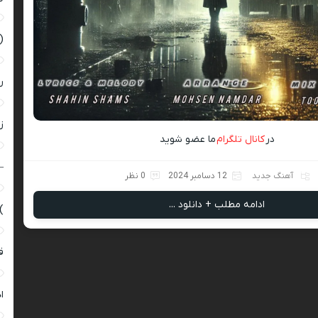
(
ر
زن
در
کانال تلگرام
ما عضو شوید
–
آهنگ جدید
12 دسامبر 2024
0 نظر
ادامه مطلب + دانلود ...
)
ق
ا