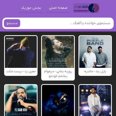
صفحه اصلی
پخش موزیک
جستجو
پازل بند - حاشیه
روزبه بمانی - میخوام
معین زد - نیست مثلت
ببخشم خودمو