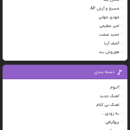
مسیح و آرش AP
مهدی جهانی
امیر عظیمی
حمید صفت
آصف آریا
هوروش بند
دسته بندی
آلبوم
آهنگ جدید
اهنگ بی کلام
به زودی…
بیوگرافی