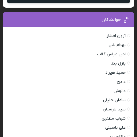
خوانندگان
آرون افشار
بهنام بانی
امیر عباس گلاب
پازل بند
حمید هیراد
د دن
دانوش
سامان جلیلی
سینا پارسیان
شهاب مظفری
علی یاسینی
ماکان بند