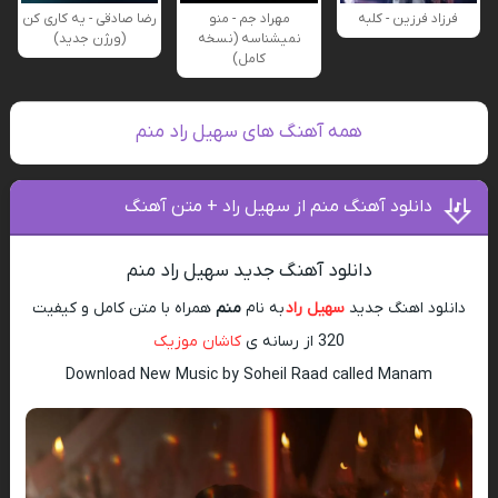
فرزاد فرزین - کلبه
مهراد جم - منو
رضا صادقی - یه کاری کن
نمیشناسه (نسخه
(ورژن جدید)
کامل)
همه آهنگ های سهیل راد منم
دانلود آهنگ منم از سهیل راد + متن آهنگ
دانلود آهنگ جدید سهیل راد منم
دانلود اهنگ جدید
سهیل راد
به نام
منم
همراه با متن کامل و کیفیت
320 از رسانه ی
کاشان موزیک
Download New Music by Soheil Raad called Manam