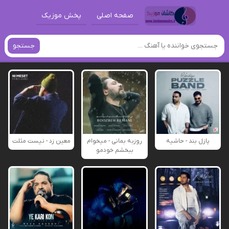
صفحه اصلی
پخش موزیک
جستجو
پازل بند - حاشیه
روزبه بمانی - میخوام
معین زد - نیست مثلت
ببخشم خودمو