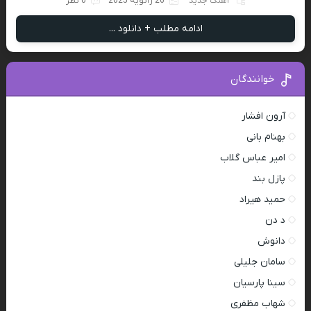
آهنگ جدید
26 ژانویه 2025
0 نظر
ادامه مطلب + دانلود ...
خوانندگان
آرون افشار
بهنام بانی
امیر عباس گلاب
پازل بند
حمید هیراد
د دن
دانوش
سامان جلیلی
سینا پارسیان
شهاب مظفری