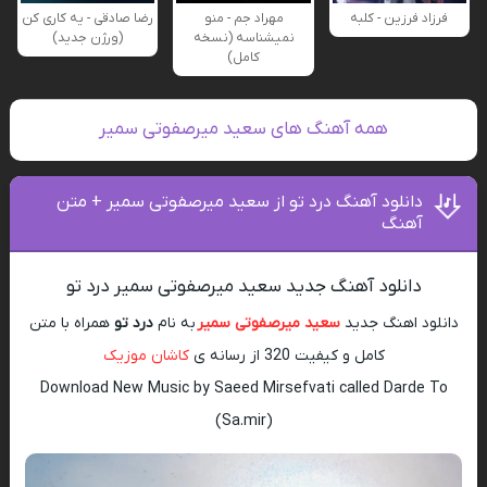
فرزاد فرزین - کلبه
مهراد جم - منو
رضا صادقی - یه کاری کن
نمیشناسه (نسخه
(ورژن جدید)
کامل)
همه آهنگ های سعید میرصفوتی سمیر
دانلود آهنگ درد تو از سعید میرصفوتی سمیر + متن
آهنگ
دانلود آهنگ جدید سعید میرصفوتی سمیر درد تو
دانلود اهنگ جدید
سعید میرصفوتی سمیر
به نام
درد تو
همراه با متن
کامل و کیفیت 320 از رسانه ی
کاشان موزیک
Download New Music by Saeed Mirsefvati called Darde To
(Sa.mir)