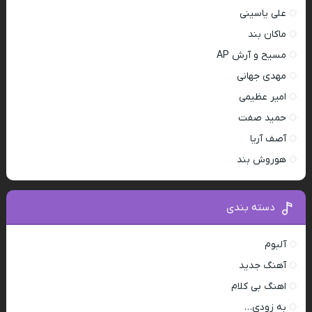
علی یاسینی
ماکان بند
مسیح و آرش AP
مهدی جهانی
امیر عظیمی
حمید صفت
آصف آریا
هوروش بند
دسته بندی
آلبوم
آهنگ جدید
اهنگ بی کلام
به زودی…