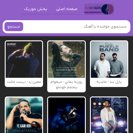
صفحه اصلی
پخش موزیک
جستجو
پازل بند - حاشیه
روزبه بمانی - میخوام
معین زد - نیست مثلت
ببخشم خودمو