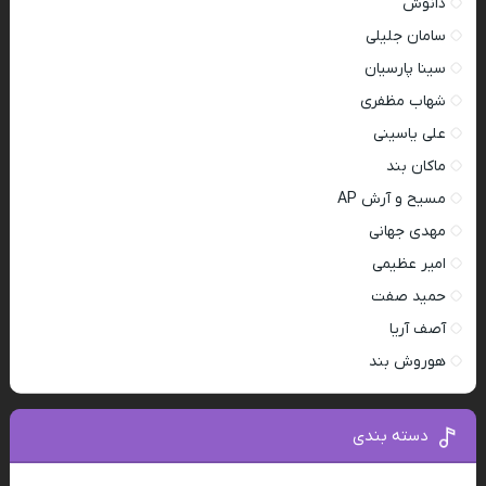
دانوش
سامان جلیلی
سینا پارسیان
شهاب مظفری
علی یاسینی
ماکان بند
مسیح و آرش AP
مهدی جهانی
امیر عظیمی
حمید صفت
آصف آریا
هوروش بند
دسته بندی