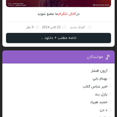
در
کانال تلگرام
ما عضو شوید
آهنگ جدید
22 اکتبر 2024
0 نظر
ادامه مطلب + دانلود ...
خوانندگان
آرون افشار
بهنام بانی
امیر عباس گلاب
پازل بند
حمید هیراد
د دن