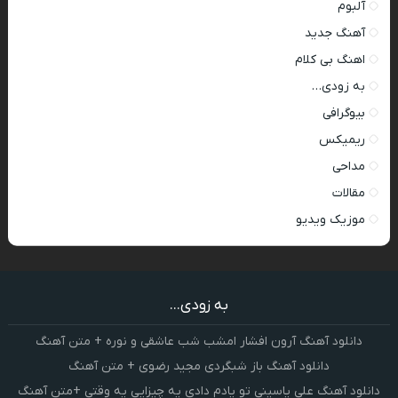
آلبوم
آهنگ جدید
اهنگ بی کلام
به زودی…
بیوگرافی
ریمیکس
مداحی
مقالات
موزیک ویدیو
به زودی...
دانلود آهنگ آرون افشار امشب شب عاشقی و نوره + متن آهنگ
دانلود آهنگ باز شبگردی مجید رضوی + متن آهنگ
دانلود آهنگ علی یاسینی تو یادم دادی یه چیزایی یه وقتی +متن آهنگ