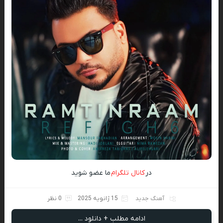
در
کانال تلگرام
ما عضو شوید
آهنگ جدید
15 ژانویه 2025
0 نظر
ادامه مطلب + دانلود ...