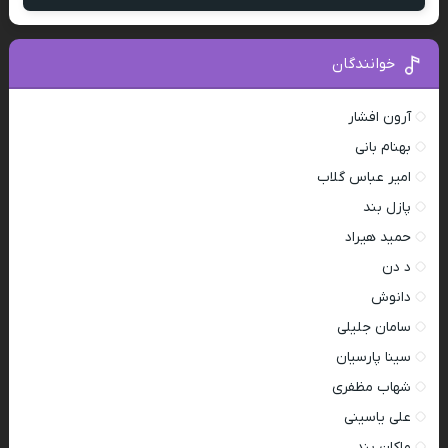
خوانندگان
آرون افشار
بهنام بانی
امیر عباس گلاب
پازل بند
حمید هیراد
د دن
دانوش
سامان جلیلی
سینا پارسیان
شهاب مظفری
علی یاسینی
ماکان بند