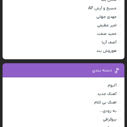
مسیح و آرش AP
مهدی جهانی
امیر عظیمی
حمید صفت
آصف آریا
هوروش بند
دسته بندی
آلبوم
آهنگ جدید
اهنگ بی کلام
به زودی…
بیوگرافی