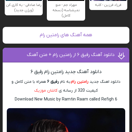
فرزاد فرزین - کلبه
مهراد جم - منو
رضا صادقی - یه کاری کن
نمیشناسه (نسخه
(ورژن جدید)
کامل)
همه آهنگ های رامتین رام
دانلود آهنگ رفیق ۶ از رامتین رام + متن آهنگ
دانلود آهنگ جدید رامتین رام رفیق ۶
دانلود اهنگ جدید
رامتین رام
به نام
رفیق ۶
همراه با متن کامل و
کیفیت 320 از رسانه ی
کاشان موزیک
Download New Music by Ramtin Raam called Refigh 6