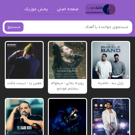
صفحه اصلی
پخش موزیک
جستجو
پازل بند - حاشیه
روزبه بمانی - میخوام
معین زد - نیست مثلت
ببخشم خودمو