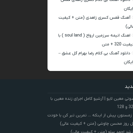
ایگان
آهنگ قفس کسری زاهدی (متن + کیفیت
الی)
اهنگ انیمه سرزمین ارواح ( soul land ) با
فیت 320 + متن
دانلود آهنگ بی کلام رضا بهرام گل عشق –
ایگان
دید
ی معین لایو | آرشیو کامل اجرای زنده معین با
زمستون پیش از اینکه … تمرین تبر کن با خودت
 روز محسن چاوشی (متن + کیفیت عالی)
شد احمد سلو (متن + کیفیت عالی)