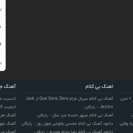
ر
ع
کی
ر
اهنگ بی کلام
آهنگ ج
 + متن
آهنگ بی کلام سریال فرام Que Sera, Sera از Jack
کنسرت صوت
Jezzro – رایگان
کیفیت 320 و 128
آهنگ بی کلام سپهر خلسه مرد سال – رایگان
آهنگ هر 
یه وقتی
دانلود آهنگ بی کلام محسن چاوشی چهل روز – رایگان
آهنگ چهل
دانلود آهنگ بی کلام رضا بهرام همدم – رایگان
آهنگ چی 