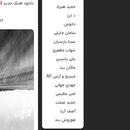
دانلود اهنگ جدید
گر
حمید هیراد
د دن
ot
دانوش
سامان جلیلی
سینا پارسیان
شهاب مظفری
علی یاسینی
ماکان بند
مسیح و آرش AP
مهدی جهانی
امیر عظیمی
حمید صفت
آصف آریا
هوروش بند