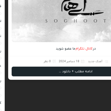
ق
ا
ت
در
کانال تلگرام
ما عضو شوید
ر
آهنگ جدید
18 دسامبر 2024
0 نظر
ع
ادامه مطلب + دانلود ...
ر
ک