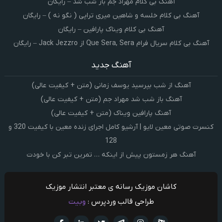
آهنگ بی کلام مهراد جم باز شب شد – رایگان
آهنگ بی کلام خلسه و شاهین میری تراپی ( نگو نه ) – رایگان
آهنگ بی کلام ویناک پارافین – رایگان
آهنگ بی کلام سریال فرام Que Sera, Sera از Jack Jezzro – رایگان
آهنگ جدید
آهنگ از شب بپرسید یوسف زمانی (متن + کیفیت عالی)
آهنگ باز شب شد مهراد جم (متن + کیفیت عالی)
آهنگ پارافین ویناک (متن + کیفیت عالی)
کنسرت صوتی معین لایو | آرشیو کامل اجرای زنده معین با کیفیت 320 و
128
آهنگ هر زمستون پیش از اینکه … تمرین تبر کن با خودت
کاشان موزیک رسانه ی معتبر انتشار موزیک
طراحی قالب وردپرس :
وبیت