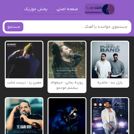
صفحه اصلی
پخش موزیک
جستجو
پازل بند - حاشیه
روزبه بمانی - میخوام
معین زد - نیست مثلت
ببخشم خودمو