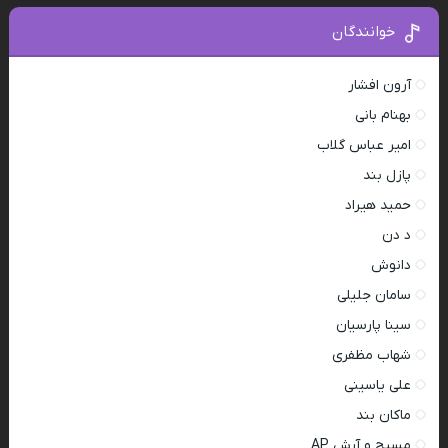
خوانندگان
آرون افشار
بهنام بانی
امیر عباس گلاب
پازل بند
حمید هیراد
د دن
دانوش
سامان جلیلی
سینا پارسیان
شهاب مظفری
علی یاسینی
ماکان بند
مسیح و آرش AP