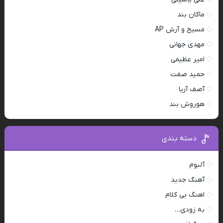
ماکان بند
مسیح و آرش AP
مهدی جهانی
امیر عظیمی
حمید صفت
آصف آریا
هوروش بند
دسته بندی
آلبوم
آهنگ جدید
اهنگ بی کلام
به زودی…