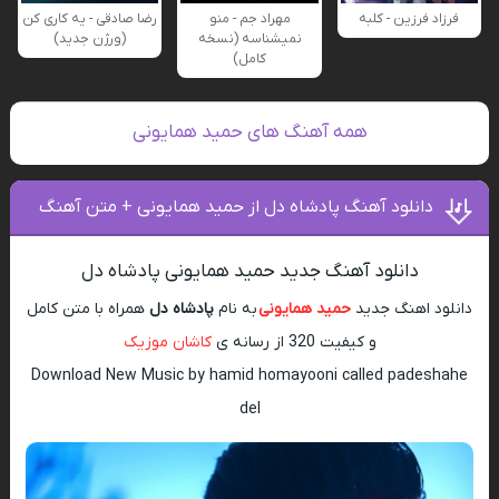
فرزاد فرزین - کلبه
مهراد جم - منو
رضا صادقی - یه کاری کن
نمیشناسه (نسخه
(ورژن جدید)
کامل)
همه آهنگ های حمید همایونی
دانلود آهنگ پادشاه دل از حمید همایونی + متن آهنگ
دانلود آهنگ جدید حمید همایونی پادشاه دل
دانلود اهنگ جدید
حمید همایونی
به نام
پادشاه دل
همراه با متن کامل
و کیفیت 320 از رسانه ی
کاشان موزیک
Download New Music by hamid homayooni called padeshahe
del