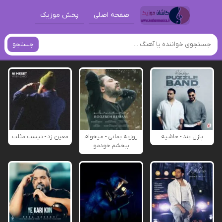
صفحه اصلی
پخش موزیک
جستجو
پازل بند - حاشیه
روزبه بمانی - میخوام
معین زد - نیست مثلت
ببخشم خودمو