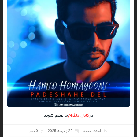
در
کانال تلگرام
ما عضو شوید
آهنگ جدید
22 ژانویه 2025
0 نظر