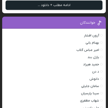
ادامه مطلب + دانلود ...
خوانندگان
آرون افشار
بهنام بانی
امیر عباس گلاب
پازل بند
حمید هیراد
د دن
دانوش
سامان جلیلی
سینا پارسیان
شهاب مظفری
علی یاسینی