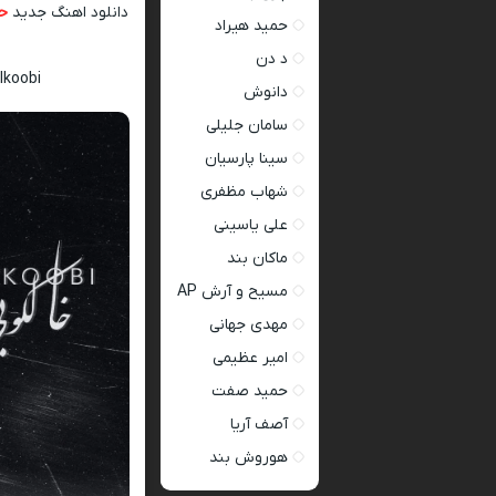
دانلود اهنگ جدید
ح
حمید هیراد
د دن
lkoobi
دانوش
سامان جلیلی
سینا پارسیان
شهاب مظفری
علی یاسینی
ماکان بند
مسیح و آرش AP
مهدی جهانی
امیر عظیمی
حمید صفت
آصف آریا
هوروش بند