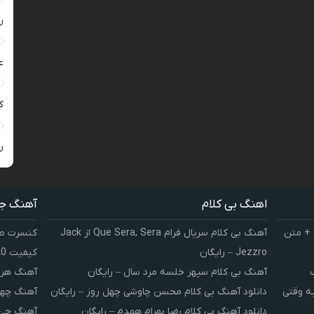
ر
ع
کی
ر
اهنگ بی کلام
آهنگ ج
 + متن
آهنگ بی کلام سریال فرام Que Sera, Sera از Jack
کنسرت صوت
Jezzro – رایگان
کیفیت 320 و 128
آهنگ بی کلام سپهر خلسه مرد سال – رایگان
آهنگ هر 
یه وقتی
دانلود آهنگ بی کلام محسن چاوشی چهل روز – رایگان
آهنگ چهل
دانلود آهنگ بی کلام رضا بهرام همدم – رایگان
آهنگ چی 