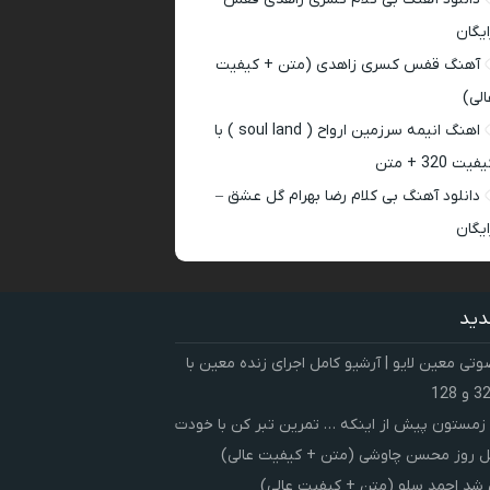
ایگان
آهنگ قفس کسری زاهدی (متن + کیفیت
الی)
اهنگ انیمه سرزمین ارواح ( soul land ) با
فیت 320 + متن
دانلود آهنگ بی کلام رضا بهرام گل عشق –
ایگان
دید
ی معین لایو | آرشیو کامل اجرای زنده معین با
زمستون پیش از اینکه … تمرین تبر کن با خودت
 روز محسن چاوشی (متن + کیفیت عالی)
شد احمد سلو (متن + کیفیت عالی)