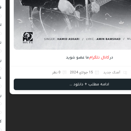
ق
ا
ت
در
کانال تلگرام
ما عضو شوید
ر
آهنگ جدید
15 جولای 2024
0 نظر
ع
ادامه مطلب + دانلود ...
ر
ک