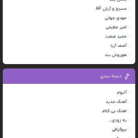
مسیح و آرش AP
مهدی جهانی
امیر عظیمی
حمید صفت
آصف آریا
هوروش بند
دسته بندی
آلبوم
آهنگ جدید
اهنگ بی کلام
به زودی…
بیوگرافی