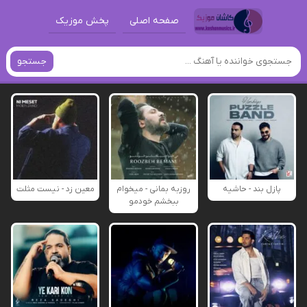
صفحه اصلی
پخش موزیک
جستجو
پازل بند - حاشیه
روزبه بمانی - میخوام
معین زد - نیست مثلت
ببخشم خودمو