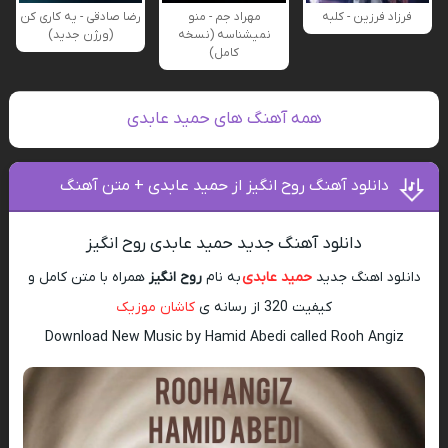
فرزاد فرزین - کلبه
مهراد جم - منو
رضا صادقی - یه کاری کن
نمیشناسه (نسخه
(ورژن جدید)
کامل)
همه آهنگ های حمید عابدی
دانلود آهنگ روح انگیز از حمید عابدی + متن آهنگ
دانلود آهنگ جدید حمید عابدی روح انگیز
دانلود اهنگ جدید
حمید عابدی
به نام
روح انگیز
همراه با متن کامل و
کیفیت 320 از رسانه ی
کاشان موزیک
Download New Music by Hamid Abedi called Rooh Angiz