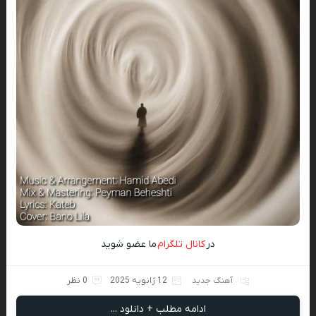
در
کانال تلگرام
ما عضو شوید
آهنگ جدید
12 ژانویه 2025
0 نظر
ادامه مطلب + دانلود ...