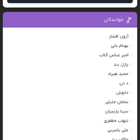
خوانندگان
آرون افشار
بهنام بانی
امیر عباس گلاب
پازل بند
حمید هیراد
د دن
دانوش
سامان جلیلی
سینا پارسیان
شهاب مظفری
علی یاسینی
ماکان بند