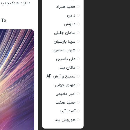
دانلود اهنگ جدید
حمید هیراد
د دن
 To
دانوش
سامان جلیلی
سینا پارسیان
شهاب مظفری
علی یاسینی
ماکان بند
مسیح و آرش AP
مهدی جهانی
امیر عظیمی
حمید صفت
آصف آریا
هوروش بند