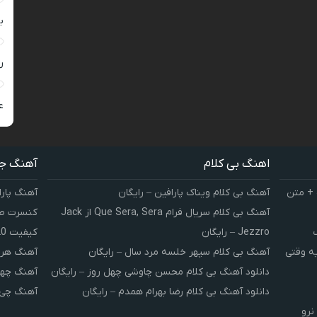
ب
ر
ع
اهنگ بی کلام
آهنگ ج
 + متن
آهنگ بی کلام ویناک پارافین – رایگان
آهنگ پارا
آهنگ بی کلام سریال فرام Que Sera, Sera از Jack
کنسرت صوت
Jezzro – رایگان
کیفیت 320 و 128
یه وقتی
آهنگ بی کلام سپهر خلسه مرد سال – رایگان
آهنگ هر 
دانلود آهنگ بی کلام محسن چاوشی چهل روز – رایگان
آهنگ چهل
دانلود آهنگ بی کلام رضا بهرام همدم – رایگان
آهنگ چی 
نرو