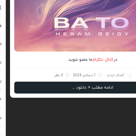
)
ق
ا
در
کانال تلگرام
ما عضو شوید
ت
آهنگ جدید
1 دسامبر 2024
0 نظر
ر
ادامه مطلب + دانلود ...
ع
ر