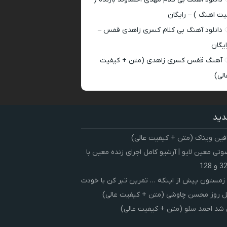
یت اهنگ ) – رایگان
دانلود آهنگ بی کلام کسری زاهدی قفس –
ایگان
آهنگ قفس کسری زاهدی (متن + کیفیت
الی)
دید
فین ویناک (متن + کیفیت عالی)
ی معین لایو | آرشیو کامل اجرای زنده معین با
زمستون پیش از اینکه … تمرین تبر کن با خودت
 روز محسن چاوشی (متن + کیفیت عالی)
شد احمد سلو (متن + کیفیت عالی)