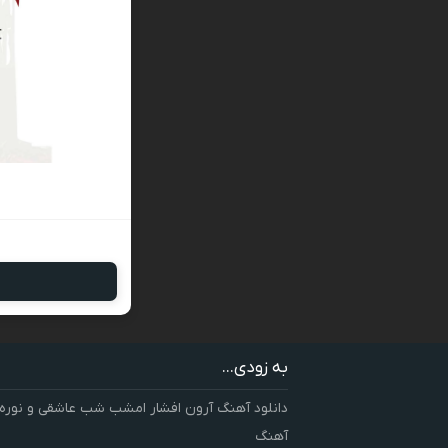
به زودی...
دانلود آهنگ آرون افشار امشب شب عاشقی و نوره
آهنگ