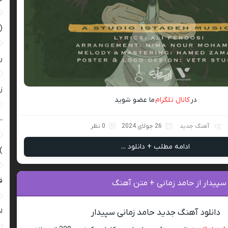
(
ر
زن
در
کانال تلگرام
ما عضو شوید
–
آهنگ جدید
26 جولای 2024
0 نظر
ادامه مطلب + دانلود ...
)
ق
سپیدار از حامد زمانی + متن آهنگ
ا
دانلود آهنگ جدید حامد زمانی سپیدار