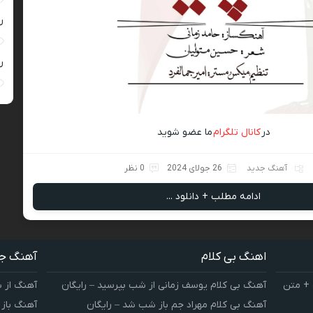
ر
ر
در
کانال تلگرام
ما عضو شوید
آهنگ جدید
26 جولای 2024
0 نظر
ادامه مطلب + دانلود ...
اهنگ بی کلام
آهنگ ج
 + متن
آهنگ بی کلام یوسف زمانی از شب بپرسید – رایگان
آهنگ از 
آهنگ بی کلام مهراد جم باز شب شد – رایگان
آهنگ باز