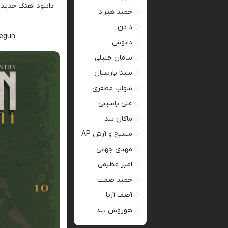
دانلود اهنگ جدید
حمید هیراد
د دن
Yegun
دانوش
سامان جلیلی
سینا پارسیان
شهاب مظفری
علی یاسینی
ماکان بند
مسیح و آرش AP
مهدی جهانی
امیر عظیمی
حمید صفت
آصف آریا
هوروش بند