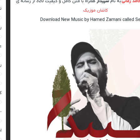
امد زمانی
به نام
سپیدار
همراه با متن کامل و کیفیت 320 از رسانه ی
ت
کاشان موزیک
Download New Music by Hamed Zamani called Se
ر
ع
ر
ک
–
ا