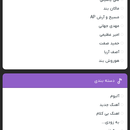
ماکان بند
مسیح و آرش AP
مهدی جهانی
امیر عظیمی
حمید صفت
آصف آریا
هوروش بند
دسته بندی
آلبوم
آهنگ جدید
اهنگ بی کلام
به زودی…