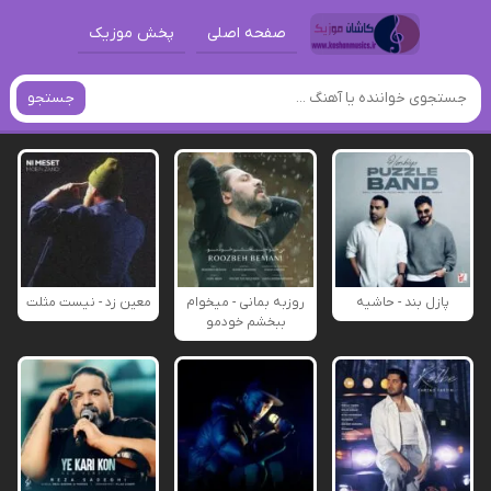
صفحه اصلی
پخش موزیک
جستجو
پازل بند - حاشیه
روزبه بمانی - میخوام
معین زد - نیست مثلت
ببخشم خودمو