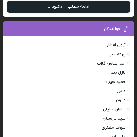
ادامه مطلب + دانلود ...
خوانندگان
آرون افشار
بهنام بانی
امیر عباس گلاب
پازل بند
حمید هیراد
د دن
دانوش
سامان جلیلی
سینا پارسیان
شهاب مظفری
علی یاسینی