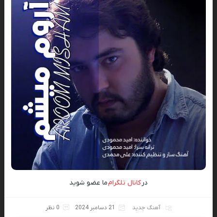
در
کانال تلگرام
ما عضو شوید
آهنگ جدید
21 دسامبر 2024
0 نظر