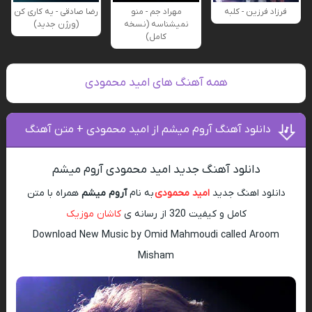
فرزاد فرزین - کلبه
مهراد جم - منو
رضا صادقی - یه کاری کن
نمیشناسه (نسخه
(ورژن جدید)
کامل)
همه آهنگ های امید محمودی
دانلود آهنگ آروم میشم از امید محمودی + متن آهنگ
دانلود آهنگ جدید امید محمودی آروم میشم
دانلود اهنگ جدید
امید محمودی
به نام
آروم میشم
همراه با متن
کامل و کیفیت 320 از رسانه ی
کاشان موزیک
Download New Music by Omid Mahmoudi called Aroom
Misham