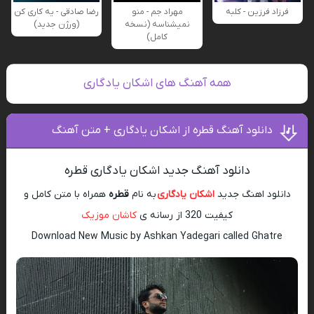
فرزاد فرزین - کلبه
مهراد جم - منو
رضا صادقی - یه کاری کن
نمیشناسه (نسخه
(ورژن جدید)
کامل)
همه آهنگ های اشکان یادگاری
دانلود آهنگ قطره از اشکان یادگاری + متن آهنگ
دانلود آهنگ جدید اشکان یادگاری قطره
دانلود اهنگ جدید
اشکان یادگاری
به نام
قطره
همراه با متن کامل و
کیفیت 320 از رسانه ی
کاشان موزیک
Download New Music by Ashkan Yadegari called Ghatre