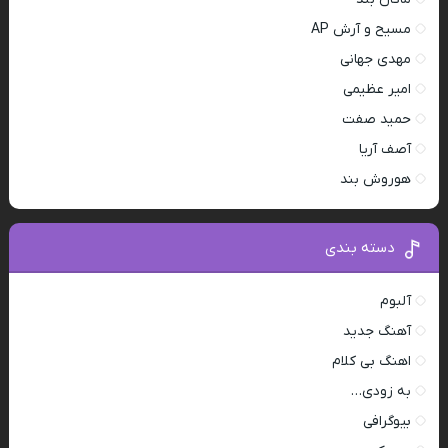
مسیح و آرش AP
مهدی جهانی
امیر عظیمی
حمید صفت
آصف آریا
هوروش بند
دسته بندی
آلبوم
آهنگ جدید
اهنگ بی کلام
به زودی…
بیوگرافی