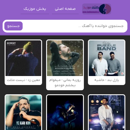
صفحه اصلی
پخش موزیک
جستجو
پازل بند - حاشیه
روزبه بمانی - میخوام
معین زد - نیست مثلت
ببخشم خودمو