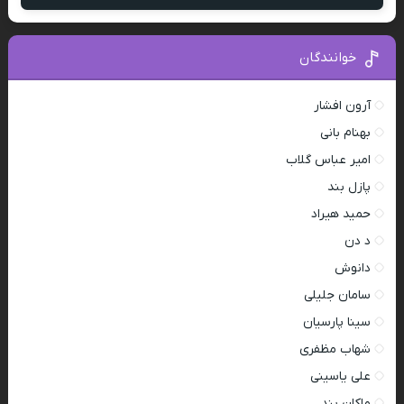
خوانندگان
آرون افشار
بهنام بانی
امیر عباس گلاب
پازل بند
حمید هیراد
د دن
دانوش
سامان جلیلی
سینا پارسیان
شهاب مظفری
علی یاسینی
ماکان بند