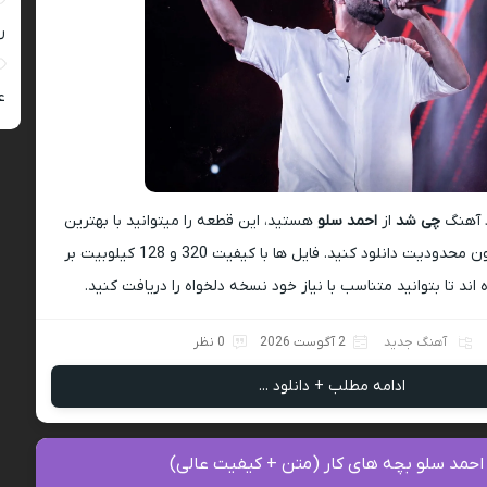
ر
ع
د آهنگ
چی شد
از
احمد سلو
هستید، این قطعه را میتوانید با بهترین
کیفیت MP3 و بدون محدودیت دانلود کنید. فایل ها با کیفیت 320 و 128 کیلوبیت بر
 اند تا بتوانید متناسب با نیاز خود نسخه دلخواه را دریافت کنید.
آهنگ جدید
2 آگوست 2026
0 نظر
ادامه مطلب + دانلود ...
احمد سلو بچه های کار (متن + کیفیت عالی)