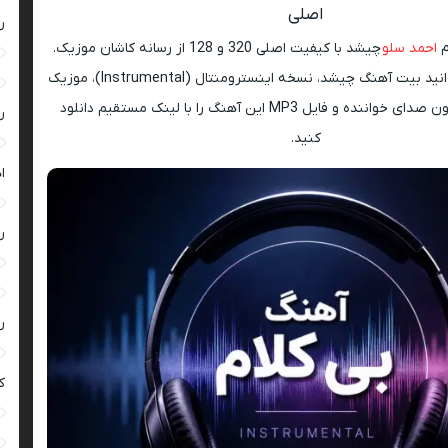
اصلی
ر
م
احمد سلو
چیشد با کیفیت اصلی 320 و 128 از رسانه کاشان موزیک.
در این صفحه می توانید بیت آهنگ چیشد، نسخه اینسترومنتال (Instrumental)، موزیک
بی کلام، نسخه بدون صدای خواننده و فایل MP3 این آهنگ را با لینک مستقیم دانلود
ر
کنید.
ا
ر
ر
ک