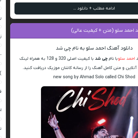
ادامه مطلب + دانلود ...
ر
احمد سلو (متن + کیفیت عالی)
زن
دانلود آهنگ احمد سلو به نام چی شد
–
د
احمد سلو
با نام
چی شد
با کیفیت اصلی 320 و 128 به همراه لینک
لاین و متن کامل آهنگ را از رسانه کاشان موزیک دریافت کنید.
)
new song by Ahmad Solo called Chi Shod
ق
ا
ت