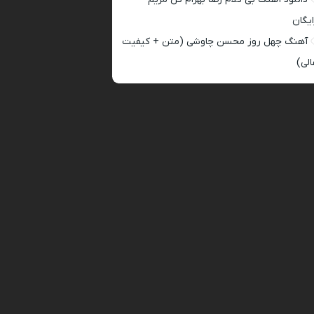
ایگان
آهنگ چهل روز محسن چاوشی (متن + کیفیت
الی)