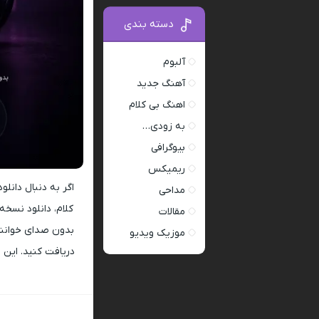
دسته بندی
آلبوم
آهنگ جدید
اهنگ بی کلام
به زودی…
بیوگرافی
ریمیکس
اگر به دنبال دانل
مداحی
کلام، دانلود نسخه 
مقالات
بدون صدای خوانند
موزیک ویدیو
دریافت کنید. این ف