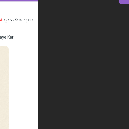
دانلود اهنگ جدید
اح
aye Kar