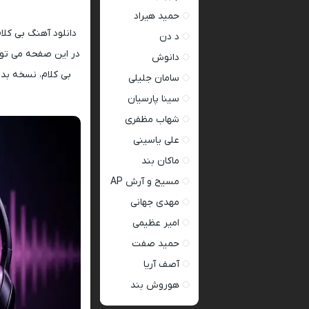
حمید هیراد
دانلود آهنگ بی کلا
د دن
دانوش
سامان جلیلی
سینا پارسیان
شهاب مظفری
علی یاسینی
ماکان بند
مسیح و آرش AP
مهدی جهانی
امیر عظیمی
حمید صفت
آصف آریا
هوروش بند