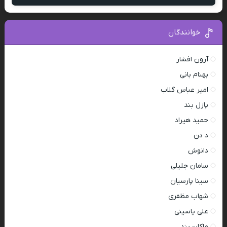
خوانندگان
آرون افشار
بهنام بانی
امیر عباس گلاب
پازل بند
حمید هیراد
د دن
دانوش
سامان جلیلی
سینا پارسیان
شهاب مظفری
علی یاسینی
ماکان بند