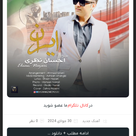
در
کانال تلگرام
ما عضو شوید
آهنگ جدید
30 جولای 2024
0 نظر
ادامه مطلب + دانلود ...