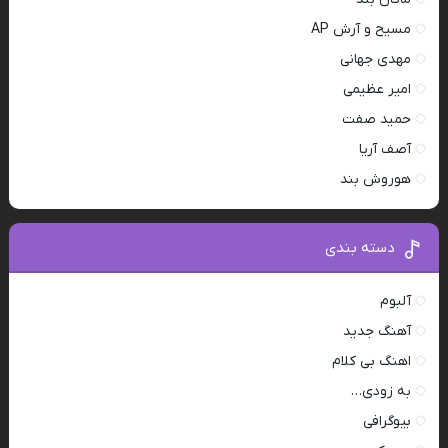
مسیح و آرش AP
مهدی جهانی
امیر عظیمی
حمید صفت
آصف آریا
هوروش بند
دسته بندی
آلبوم
آهنگ جدید
اهنگ بی کلام
به زودی…
بیوگرافی