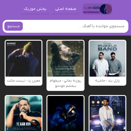
صفحه اصلی
پخش موزیک
جستجو
پازل بند - حاشیه
روزبه بمانی - میخوام
معین زد - نیست مثلت
ببخشم خودمو