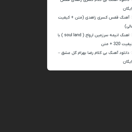
ایگان
آهنگ قفس کسری زاهدی (متن + کیفیت
الی)
اهنگ انیمه سرزمین ارواح ( soul land ) با
فیت 320 + متن
دانلود آهنگ بی کلام رضا بهرام گل عشق –
ایگان