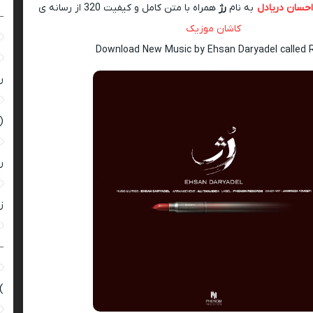
احسان دریادل
به نام
رژ
همراه با متن کامل و کیفیت 320 از رسانه ی
–
کاشان موزیک
Download New Music by Ehsan Daryadel called 
ر
(
ر
زن
–
)