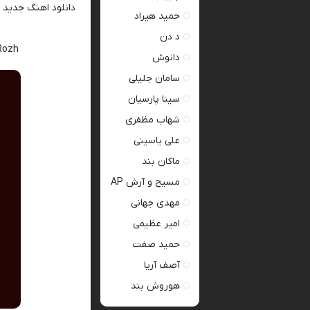
دانلود اهنگ جدید
حمید هیراد
د دن
Rozh
دانوش
سامان جلیلی
سینا پارسیان
شهاب مظفری
علی یاسینی
ماکان بند
مسیح و آرش AP
مهدی جهانی
امیر عظیمی
حمید صفت
آصف آریا
هوروش بند