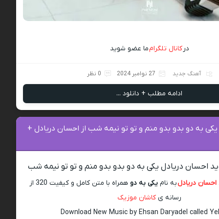
در
کانال تلگرام
ما عضو شوید
آهنگ جدید
27 نوامبر 2024
0 نظر
ادامه مطلب + دانلود ...
یکی به دو بدو بدو منم و تو تو نیمه شب از احسان دریادل +
د احسان دریادل یکی به دو بدو بدو منم و تو تو نیمه شب
احسان دریادل
به نام
یکی به دو
همراه با متن کامل و کیفیت 320 از
رسانه ی
کاشان موزیک
Download New Music by Ehsan Daryadel called Yek