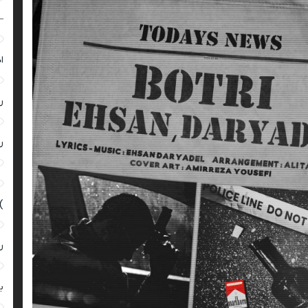
–
ا
ر
ر
)
ر
ب