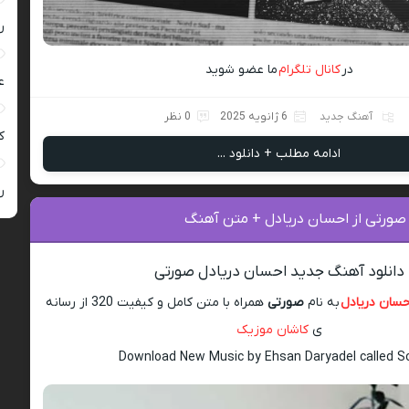
ر
در
کانال تلگرام
ما عضو شوید
ع
آهنگ جدید
6 ژانویه 2025
0 نظر
کی
ادامه مطلب + دانلود ...
ر
 صورتی از احسان دریادل + متن آهنگ
دانلود آهنگ جدید احسان دریادل صورتی
حسان دریادل
به نام
صورتی
همراه با متن کامل و کیفیت 320 از رسانه
ی
کاشان موزیک
Download New Music by Ehsan Daryadel called So