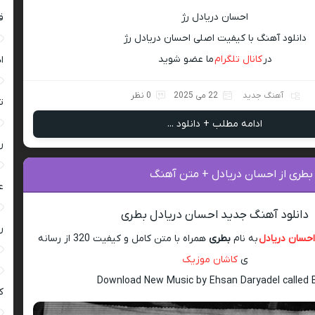
احسان دریادل رژ
ق
دانلود آهنگ با کیفیت اصلی احسان دریادل رژ
در
کانال تلگرام
ما عضو شوید
ا
آهنگ جدید
22 می 2025
0 نظر
ت
ادامه مطلب + دانلود ...
ر
 بطری از احسان دریادل + متن آهنگ
ع
دانلود آهنگ جدید احسان دریادل بطری
ر
حسان دریادل
به نام
بطری
همراه با متن کامل و کیفیت 320 از رسانه
ی
کاشان موزیک
Download New Music by Ehsan Daryadel called B
ک