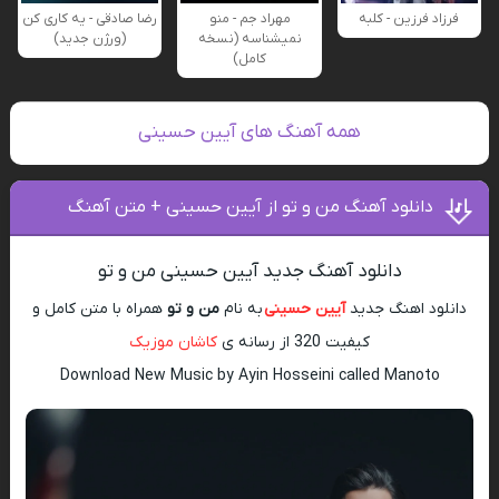
فرزاد فرزین - کلبه
مهراد جم - منو
رضا صادقی - یه کاری کن
نمیشناسه (نسخه
(ورژن جدید)
کامل)
همه آهنگ های آیین حسینی
دانلود آهنگ من و تو از آیین حسینی + متن آهنگ
دانلود آهنگ جدید آیین حسینی من و تو
دانلود اهنگ جدید
آیین حسینی
به نام
من و تو
همراه با متن کامل و
کیفیت 320 از رسانه ی
کاشان موزیک
Download New Music by Ayin Hosseini called Manoto