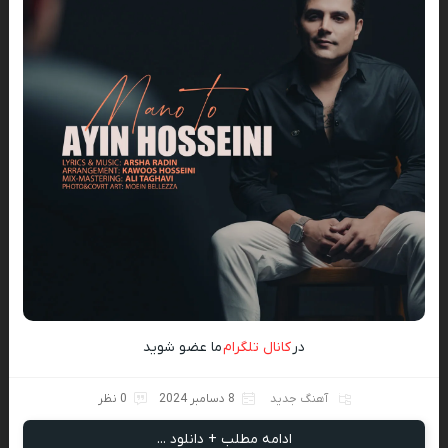
در
کانال تلگرام
ما عضو شوید
آهنگ جدید
8 دسامبر 2024
0 نظر
ادامه مطلب + دانلود ...