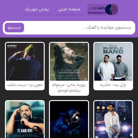
صفحه اصلی
پخش موزیک
جستجو
پازل بند - حاشیه
روزبه بمانی - میخوام
معین زد - نیست مثلت
ببخشم خودمو