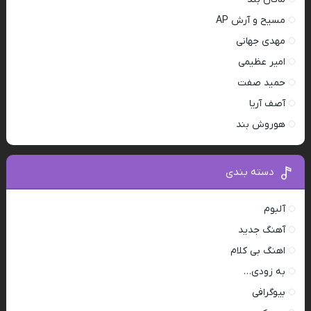
مسیح و آرش AP
مهدی جهانی
امیر عظیمی
حمید صفت
آصف آریا
هوروش بند
دسته بندی
آلبوم
آهنگ جدید
اهنگ بی کلام
به زودی…
بیوگرافی