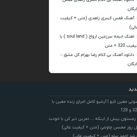
ایگان
آهنگ قفس کسری زاهدی (متن + کیفیت
الی)
اهنگ انیمه سرزمین ارواح ( soul land ) با
فیت 320 + متن
دانلود آهنگ بی کلام رضا بهرام گل عشق –
ایگان
دید
ی معین لایو | آرشیو کامل اجرای زنده معین با
زمستون پیش از اینکه … تمرین تبر کن با خودت
 روز محسن چاوشی (متن + کیفیت عالی)
شد احمد سلو (متن + کیفیت عالی)