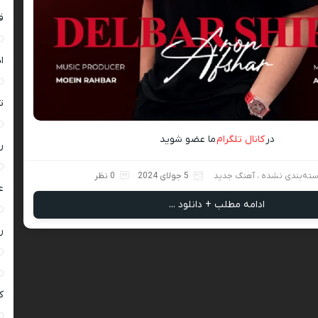
ق
ا
ت
در
کانال تلگرام
ما عضو شوید
ر
ته‌بندی نشده
،
آهنگ جدید
5 جولای 2024
0 نظر
ع
ادامه مطلب + دانلود ...
ر
ک