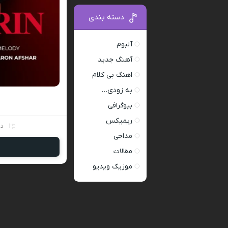
دسته بندی
آلبوم
آهنگ جدید
اهنگ بی کلام
به زودی…
بیوگرافی
ریمیکس
دس
مداحی
مقالات
موزیک ویدیو