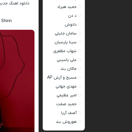
دانلود اهنگ جدی
حمید هیراد
د دن
Shirin
دانوش
سامان جلیلی
سینا پارسیان
شهاب مظفری
علی یاسینی
ماکان بند
مسیح و آرش AP
مهدی جهانی
امیر عظیمی
حمید صفت
آصف آریا
هوروش بند