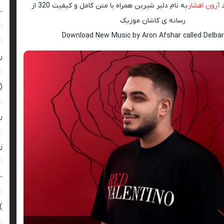
د
آرون افشار
به نام دلبر شیرین همراه با متن کامل و کیفیت 320 از
–
رسانه ی کاشان موزیک
Download New Music by Aron Afshar called Delbar 
ر
(
ر
زن
–
)