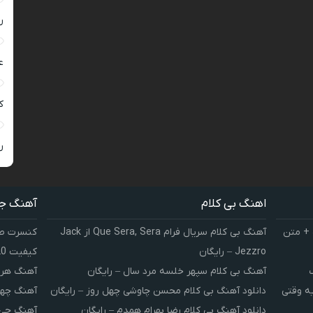
ر
ع
کی
ر
اهنگ بی کلام
آهنگ ج
 + متن
آهنگ بی کلام سریال فرام Que Sera, Sera از Jack
کنسرت صوت
Jezzro – رایگان
کیفیت 320 و 128
آهنگ بی کلام سپهر خلسه مرد سال – رایگان
آهنگ هر 
یه وقتی
دانلود آهنگ بی کلام محسن چاوشی چهل روز – رایگان
آهنگ چهل
دانلود آهنگ بی کلام رضا بهرام همدم – رایگان
آهنگ چی 