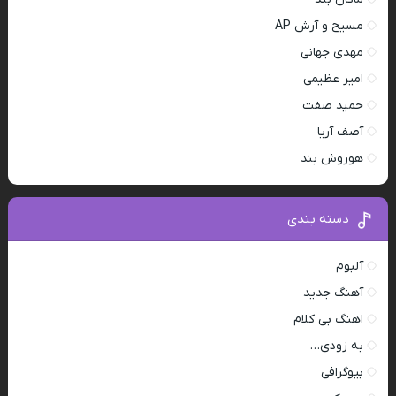
مسیح و آرش AP
مهدی جهانی
امیر عظیمی
حمید صفت
آصف آریا
هوروش بند
دسته بندی
آلبوم
آهنگ جدید
اهنگ بی کلام
به زودی…
بیوگرافی