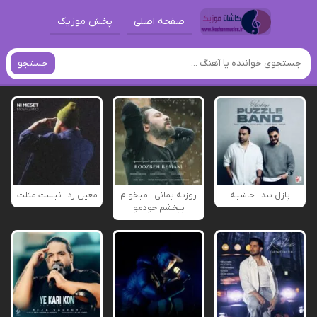
صفحه اصلی
پخش موزیک
جستجو
پازل بند - حاشیه
روزبه بمانی - میخوام
معین زد - نیست مثلت
ببخشم خودمو