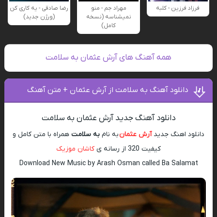
فرزاد فرزین - کلبه
مهراد جم - منو
رضا صادقی - یه کاری کن
نمیشناسه (نسخه
(ورژن جدید)
کامل)
همه آهنگ های آرش عثمان به سلامت
دانلود آهنگ به سلامت از آرش عثمان + متن آهنگ
دانلود آهنگ جدید آرش عثمان به سلامت
دانلود اهنگ جدید
آرش عثمان
به نام
به سلامت
همراه با متن کامل و
کیفیت 320 از رسانه ی
کاشان موزیک
Download New Music by Arash Osman called Ba Salamat