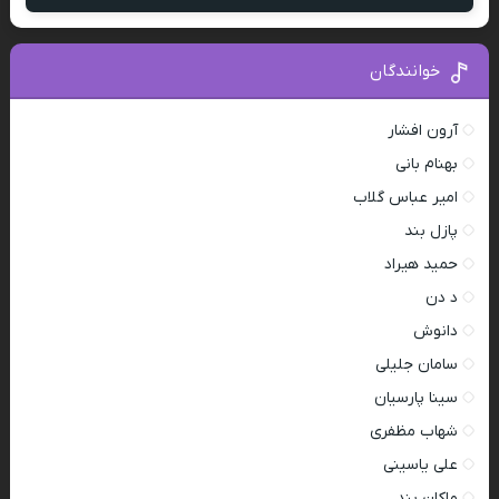
خوانندگان
آرون افشار
بهنام بانی
امیر عباس گلاب
پازل بند
حمید هیراد
د دن
دانوش
سامان جلیلی
سینا پارسیان
شهاب مظفری
علی یاسینی
ماکان بند