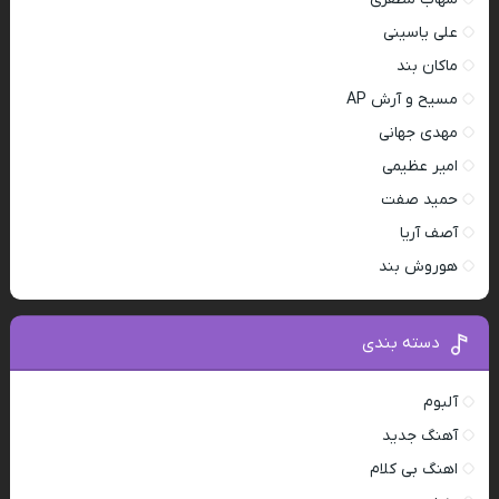
علی یاسینی
ماکان بند
مسیح و آرش AP
مهدی جهانی
امیر عظیمی
حمید صفت
آصف آریا
هوروش بند
دسته بندی
آلبوم
آهنگ جدید
اهنگ بی کلام