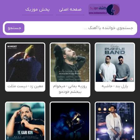
صفحه اصلی
پخش موزیک
جستجو
پازل بند - حاشیه
روزبه بمانی - میخوام
معین زد - نیست مثلت
ببخشم خودمو