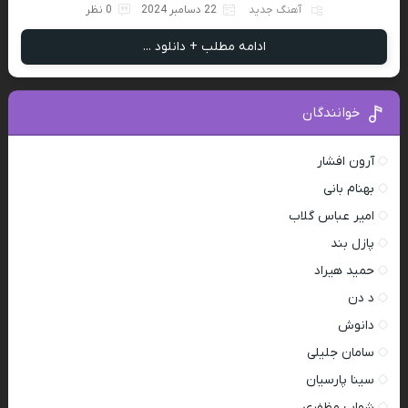
آهنگ جدید
22 دسامبر 2024
0 نظر
ادامه مطلب + دانلود ...
خوانندگان
آرون افشار
بهنام بانی
امیر عباس گلاب
پازل بند
حمید هیراد
د دن
دانوش
سامان جلیلی
سینا پارسیان
شهاب مظفری