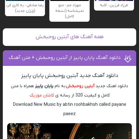
فرزاد فرزین - کلبه
مهراد جم - منو
رضا صادقی - یه کاری کن
نمیشناسه (نسخه
(ورژن جدید)
کامل)
همه آهنگ های آبتین روحبخش
دانلود آهنگ پایان پاییز از آبتین روحبخش + متن آهنگ
دانلود آهنگ جدید آبتین روحبخش پایان پاییز
دانلود اهنگ جدید
آبتین روحبخش
به نام
پایان پاییز
همراه با متن
کامل و کیفیت 320 از رسانه ی
کاشان موزیک
Download New Music by abtin roohbakhsh called payane
paeez