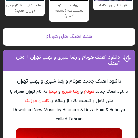
فرزاد فرزین - کلبه
مهراد جم - منو
رضا صادقی - یه کاری کن
نمیشناسه (نسخه
(ورژن جدید)
کامل)
همه آهنگ های هونام
دانلود آهنگ هونام و رضا شیری و بهنیا تهران + متن
آهنگ
دانلود آهنگ جدید هونام و رضا شیری و بهنیا تهران
دانلود اهنگ جدید
هونام
و
رضا شیری
و
بهنیا
به نام
تهران
همراه با
متن کامل و کیفیت 320 از رسانه ی
کاشان موزیک
Download New Music by Hounam & Reza Shiri & Behniya
called Tehran