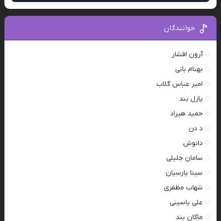
خوانندگان
آرون افشار
بهنام بانی
امیر عباس گلاب
پازل بند
حمید هیراد
د دن
دانوش
سامان جلیلی
سینا پارسیان
شهاب مظفری
علی یاسینی
ماکان بند