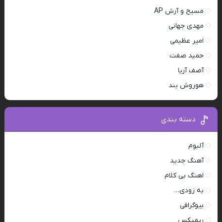
مسیح و آرش AP
مهدی جهانی
امیر عظیمی
حمید صفت
آصف آریا
هوروش بند
دسته بندی
آلبوم
آهنگ جدید
اهنگ بی کلام
به زودی…
بیوگرافی
ریمیکس