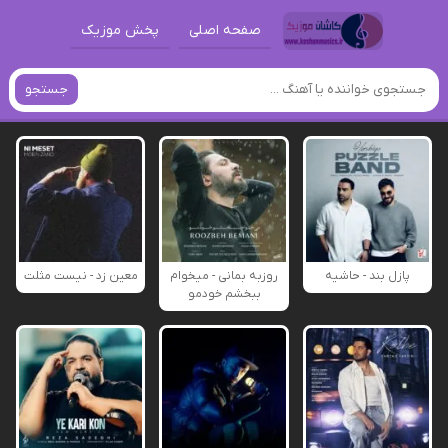
صفحه اصلی
پخش موزیک
جستجو
پازل بند - حاشیه
روزبه بمانی - میخوام
معین زد - نیست مثلت
ببخشم خودمو