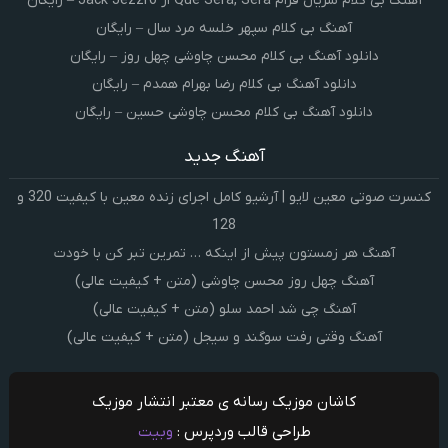
آهنگ بی کلام سریال فرام Que Sera, Sera از Jack Jezzro – رایگان
آهنگ بی کلام سپهر خلسه مرد سال – رایگان
دانلود آهنگ بی کلام محسن چاوشی چهل روز – رایگان
دانلود آهنگ بی کلام رضا بهرام همدم – رایگان
دانلود آهنگ بی کلام محسن چاوشی حسین – رایگان
آهنگ جدید
کنسرت صوتی معین لایو | آرشیو کامل اجرای زنده معین با کیفیت 320 و
128
آهنگ هر زمستون پیش از اینکه … تمرین تبر کن با خودت
آهنگ چهل روز محسن چاوشی (متن + کیفیت عالی)
آهنگ چی شد احمد سلو (متن + کیفیت عالی)
آهنگ وقتی رفت سوگند و سیجل (متن + کیفیت عالی)
کاشان موزیک رسانه ی معتبر انتشار موزیک
طراحی قالب وردپرس :
وبیت