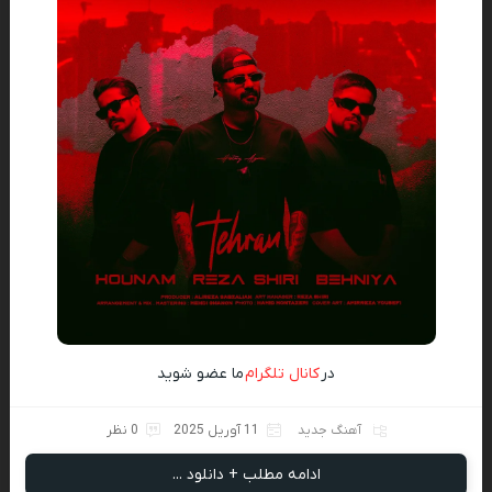
در
کانال تلگرام
ما عضو شوید
آهنگ جدید
11 آوریل 2025
0 نظر
ادامه مطلب + دانلود ...