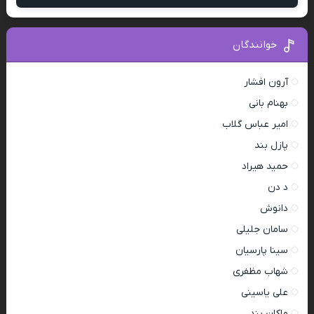
خوانندگان
آرون افشار
بهنام بانی
امیر عباس گلاب
پازل بند
حمید هیراد
د دن
دانوش
سامان جلیلی
سینا پارسیان
شهاب مظفری
علی یاسینی
ماکان بند