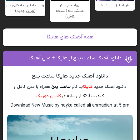
فرزاد فرزین - کلبه
مهراد جم - منو
رضا صادقی - یه کاری کن
نمیشناسه (نسخه
(ورژن جدید)
کامل)
همه آهنگ های هایکا
دانلود آهنگ ساعت پنج از هایکا + متن آهنگ
دانلود آهنگ جدید هایکا ساعت پنج
دانلود اهنگ جدید
هایکا
به نام
ساعت پنج
همراه با متن کامل و
کیفیت 320 از رسانه ی
کاشان موزیک
Download New Music by hayka called ali ahmadian at 5 pm