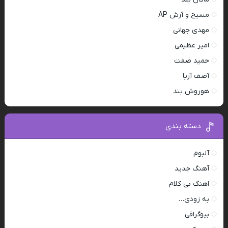
مسیح و آرش AP
مهدی جهانی
امیر عظیمی
حمید صفت
آصف آریا
هوروش بند
دسته بندی
آلبوم
آهنگ جدید
اهنگ بی کلام
به زودی…
بیوگرافی