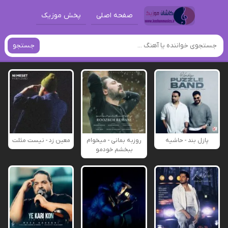
صفحه اصلی
پخش موزیک
جستجو
پازل بند - حاشیه
روزبه بمانی - میخوام
معین زد - نیست مثلت
ببخشم خودمو