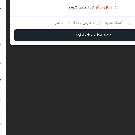
در
کانال تلگرام
ما عضو شوید
ق
آهنگ جدید
2 مارس 2025
0 نظر
ا
ادامه مطلب + دانلود ...
ت
ر
ع
ر
ک