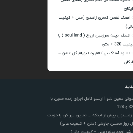
ایگان
آهنگ قفس کسری زاهدی (متن + کیفیت
الی)
اهنگ انیمه سرزمین ارواح ( soul land ) با
فیت 320 + متن
دانلود آهنگ بی کلام رضا بهرام گل عشق –
ایگان
دید
ی معین لایو | آرشیو کامل اجرای زنده معین با
زمستون پیش از اینکه … تمرین تبر کن با خودت
 روز محسن چاوشی (متن + کیفیت عالی)
شد احمد سلو (متن + کیفیت عالی)