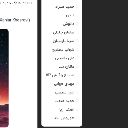
دانلود اهنگ جدید
ن
حمید هیراد
د دن
Xaniar Khosravi)
دانوش
سامان جلیلی
سینا پارسیان
شهاب مظفری
علی یاسینی
ماکان بند
مسیح و آرش AP
مهدی جهانی
امیر عظیمی
حمید صفت
آصف آریا
هوروش بند