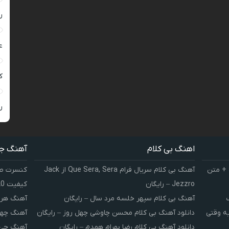
ر
ع
کی
ر
اهنگ بی کلام
آهنگ ج
 + متن
آهنگ بی کلام سریال فرام Que Sera, Sera از Jack
کنسرت صوت
Jezzro – رایگان
کیفیت 320 و 128
آهنگ بی کلام سپهر خلسه مرد سال – رایگان
آهنگ هر 
یه وقتی
دانلود آهنگ بی کلام محسن چاوشی چهل روز – رایگان
آهنگ چهل
دانلود آهنگ بی کلام رضا بهرام همدم – رایگان
آهنگ چی 