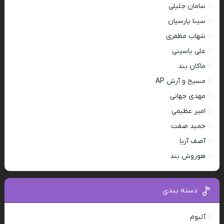
سامان جلیلی
سینا پارسیان
شهاب مظفری
علی یاسینی
ماکان بند
مسیح و آرش AP
مهدی جهانی
امیر عظیمی
حمید صفت
آصف آریا
هوروش بند
دسته بندی
آلبوم