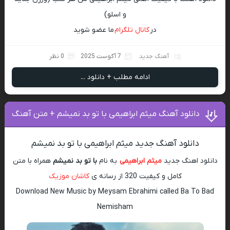
و اسلو)
در
کانال تلگرام
ما عضو شوید
آهنگ جدید
7 آگوست 2025
0 نظر
ادامه مطلب + دانلود ...
دانلود آهنگ میثم ابراهیمی با تو بد نمیشم + متن آهنگ
دانلود آهنگ جدید میثم ابراهیمی با تو بد نمیشم
دانلود اهنگ جدید
میثم ابراهیمی
به نام
با تو بد نمیشم
همراه با متن
کامل و کیفیت 320 از رسانه ی
کاشان موزیک
Download New Music by Meysam Ebrahimi called Ba To Bad
Nemisham