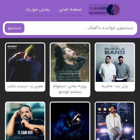
صفحه اصلی
پخش موزیک
جستجو
پازل بند - حاشیه
روزبه بمانی - میخوام
معین زد - نیست مثلت
ببخشم خودمو