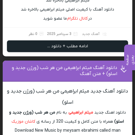
میثم ابراهیمی بالاخره شد
دانلود آهنگ با کیفیت اصلی میثم ابراهیمی بالاخره شد
در
کانال تلگرام
ما عضو شوید
آهنگ جدید
3 سپتامبر 2025
0 نظر
ادامه مطلب + دانلود ...
ص
ف
ح
ه
ع
د
ب
ی
دانلود آهنگ میثم ابراهیمی من هر شب (ورژن جدید و
اسلو) + متن آهنگ
دانلود آهنگ جدید میثم ابراهیمی من هر شب (ورژن جدید و
اسلو)
دانلود اهنگ جدید
میثم ابراهیمی
به نام
من هر شب (ورژن جدید و
اسلو)
همراه با متن کامل و کیفیت 320 از رسانه ی
کاشان موزیک
Download New Music by meysam ebrahimi called man