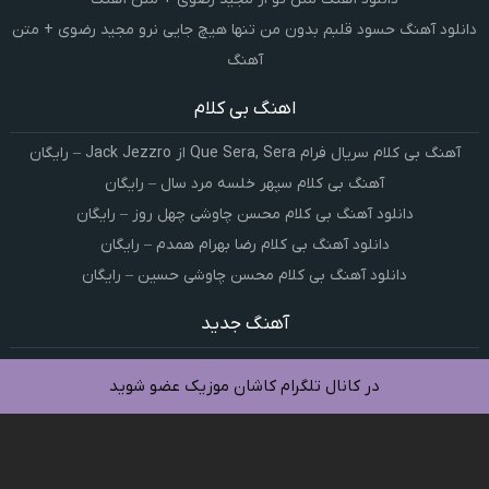
دانلود آهنگ حسود قلبم بدون من تنها هیچ جایی نرو مجید رضوی + متن
آهنگ
اهنگ بی کلام
آهنگ بی کلام سریال فرام Que Sera, Sera از Jack Jezzro – رایگان
آهنگ بی کلام سپهر خلسه مرد سال – رایگان
دانلود آهنگ بی کلام محسن چاوشی چهل روز – رایگان
دانلود آهنگ بی کلام رضا بهرام همدم – رایگان
دانلود آهنگ بی کلام محسن چاوشی حسین – رایگان
آهنگ جدید
کنسرت صوتی معین لایو | آرشیو کامل اجرای زنده معین با کیفیت 320 و
در کانال تلگرام کاشان موزیک عضو شوید
128
آهنگ هر زمستون پیش از اینکه … تمرین تبر کن با خودت
آهنگ چهل روز محسن چاوشی (متن + کیفیت عالی)