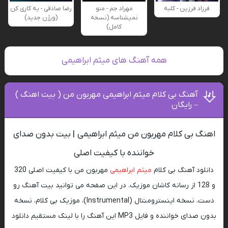
فرزاد فرزین - کلبه
مهراد جم - منو
رضا صادقی - یه کاری کن
نمیشناسه (نسخه
(ورژن جدید)
کامل)
همه آهنگ های میثم ابراهیمی
آهنگ بی کلام میثم ابراهیمی مهربون من ( بیت اهنگ )
– رایگان
اهنگ بی کلام مهربون من میثم ابراهیمی | بیت بدون صدای
خواننده با کیفیت اصلی
دانلود آهنگ بی کلام
میثم ابراهیمی
مهربون من با کیفیت اصلی 320
و 128 از رسانه کاشان موزیک. در این صفحه می توانید بیت آهنگ رو
دست، نسخه اینسترومنتال (Instrumental)، موزیک بی کلام، نسخه
بدون صدای خواننده و فایل MP3 این آهنگ را با لینک مستقیم دانلود