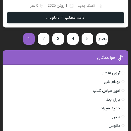
آهنگ جدید
1 ژوئن 2025
0 نظر
ادامه مطلب + دانلود ...
بعدی
5
4
3
2
1
خوانندگان
آرون افشار
بهنام بانی
امیر عباس گلاب
پازل بند
حمید هیراد
د دن
دانوش