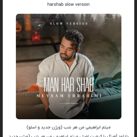
harshab slow version
میثم ابراهیمی من هر شب (ورژن جدید و اسلو)
دانلود آهنگ با کیفیت اصلی میثم ابراهیمی من هر شب (ورژن جدید