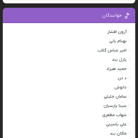
خوانندگان
آرون افشار
بهنام بانی
امیر عباس گلاب
پازل بند
حمید هیراد
د دن
دانوش
سامان جلیلی
سینا پارسیان
شهاب مظفری
علی یاسینی
ماکان بند