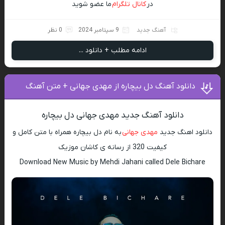
در
کانال تلگرام
ما عضو شوید
آهنگ جدید
9 سپتامبر 2024
0 نظر
ادامه مطلب + دانلود ...
دانلود آهنگ دل بیچاره از مهدی جهانی + متن آهنگ
دانلود آهنگ جدید مهدی جهانی دل بیچاره
دانلود اهنگ جدید
مهدی جهانی
به نام دل بیچاره همراه با متن کامل و
کیفیت 320 از رسانه ی کاشان موزیک
Download New Music by Mehdi Jahani called Dele Bichare