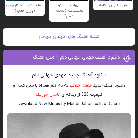
فرزاد فرزین - کلبه
مهراد جم - منو
رضا صادقی - یه کاری کن
نمیشناسه (نسخه
(ورژن جدید)
کامل)
همه آهنگ های مهدی جهانی
دانلود آهنگ مهدی جهانی دلم + متن آهنگ
دانلود آهنگ جدید مهدی جهانی دلم
دانلود اهنگ جدید
مهدی جهانی
به نام
دلم
همراه با متن کامل و
کیفیت 320 از رسانه ی
کاشان موزیک
Download New Music by Mehdi Jahani called Delam