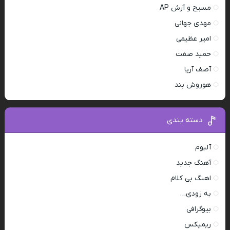
مسیح و آرش AP
مهدی جهانی
امیر عظیمی
حمید صفت
آصف آریا
هوروش بند
دسته بندی
آلبوم
آهنگ جدید
اهنگ بی کلام
به زودی…
بیوگرافی
ریمیکس