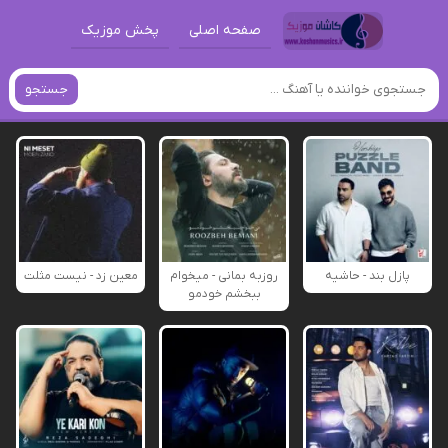
صفحه اصلی
پخش موزیک
جستجو
پازل بند - حاشیه
روزبه بمانی - میخوام
معین زد - نیست مثلت
ببخشم خودمو