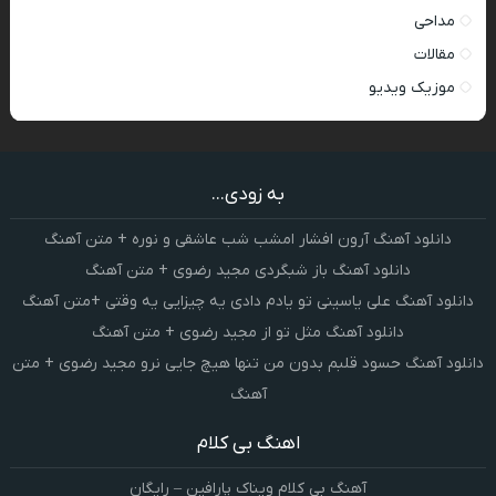
مداحی
مقالات
موزیک ویدیو
به زودی...
دانلود آهنگ آرون افشار امشب شب عاشقی و نوره + متن آهنگ
دانلود آهنگ باز شبگردی مجید رضوی + متن آهنگ
دانلود آهنگ علی یاسینی تو یادم دادی یه چیزایی یه وقتی +متن آهنگ
دانلود آهنگ مثل تو از مجید رضوی + متن آهنگ
دانلود آهنگ حسود قلبم بدون من تنها هیچ جایی نرو مجید رضوی + متن
آهنگ
اهنگ بی کلام
آهنگ بی کلام ویناک پارافین – رایگان