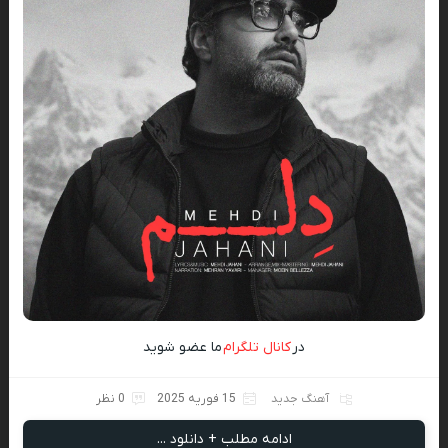
در
کانال تلگرام
ما عضو شوید
آهنگ جدید
15 فوریه 2025
0 نظر
ادامه مطلب + دانلود ...