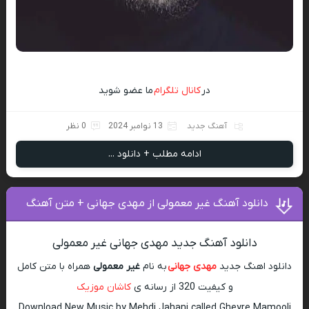
در
کانال تلگرام
ما عضو شوید
آهنگ جدید
13 نوامبر 2024
0 نظر
ادامه مطلب + دانلود ...
دانلود آهنگ غیر معمولی از مهدی جهانی + متن آهنگ
دانلود آهنگ جدید مهدی جهانی غیر معمولی
دانلود اهنگ جدید
مهدی جهانی
به نام
غیر معمولی
همراه با متن کامل
و کیفیت 320 از رسانه ی
کاشان موزیک
Download New Music by Mehdi Jahani called Gheyre Mamooli