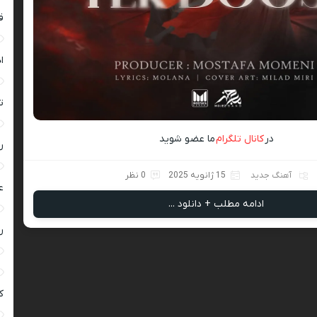
ق
ا
ت
در
کانال تلگرام
ما عضو شوید
ر
آهنگ جدید
15 ژانویه 2025
0 نظر
ع
ادامه مطلب + دانلود ...
ر
ک