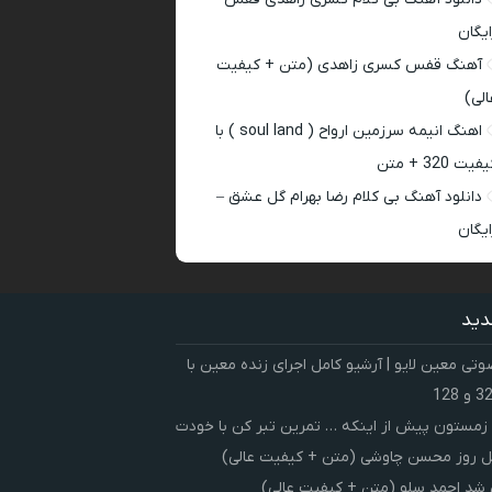
ایگان
آهنگ قفس کسری زاهدی (متن + کیفیت
الی)
اهنگ انیمه سرزمین ارواح ( soul land ) با
فیت 320 + متن
دانلود آهنگ بی کلام رضا بهرام گل عشق –
ایگان
دید
ی معین لایو | آرشیو کامل اجرای زنده معین با
زمستون پیش از اینکه … تمرین تبر کن با خودت
 روز محسن چاوشی (متن + کیفیت عالی)
شد احمد سلو (متن + کیفیت عالی)