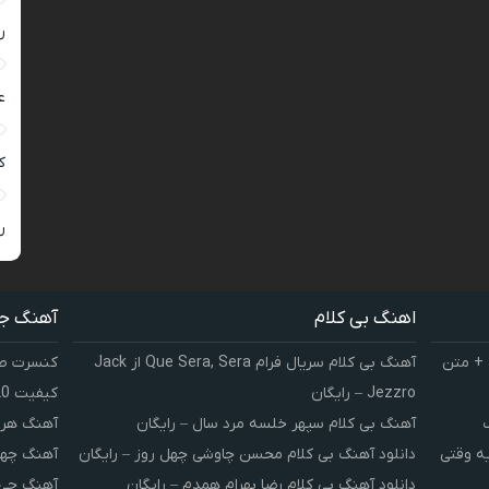
ر
ع
کی
ر
اهنگ بی کلام
آهنگ ج
 + متن
آهنگ بی کلام سریال فرام Que Sera, Sera از Jack
کنسرت صوت
Jezzro – رایگان
کیفیت 320 و 128
آهنگ بی کلام سپهر خلسه مرد سال – رایگان
آهنگ هر 
یه وقتی
دانلود آهنگ بی کلام محسن چاوشی چهل روز – رایگان
آهنگ چهل
دانلود آهنگ بی کلام رضا بهرام همدم – رایگان
آهنگ چی 