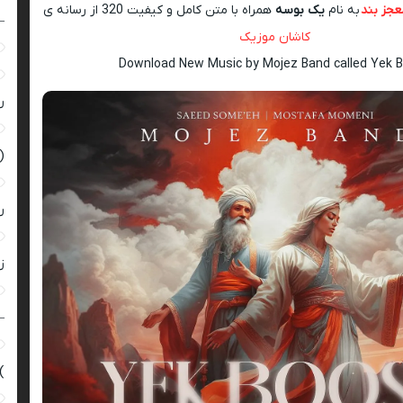
عجز بند
به نام
یک بوسه
همراه با متن کامل و کیفیت 320 از رسانه ی
–
کاشان موزیک
Download New Music by Mojez Band called Yek 
ر
(
ر
زن
–
)