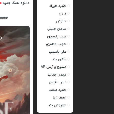
دانلود اهنگ جدید
م
حمید هیراد
د دن
Boose
دانوش
سامان جلیلی
سینا پارسیان
شهاب مظفری
علی یاسینی
ماکان بند
مسیح و آرش AP
مهدی جهانی
امیر عظیمی
حمید صفت
آصف آریا
هوروش بند