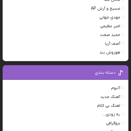
مسیح و آرش AP
مهدی جهانی
امیر عظیمی
حمید صفت
آصف آریا
هوروش بند
دسته بندی
آلبوم
آهنگ جدید
اهنگ بی کلام
به زودی…
بیوگرافی