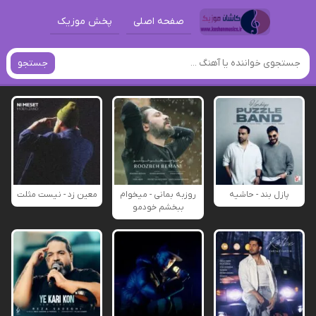
صفحه اصلی
پخش موزیک
جستجو
پازل بند - حاشیه
روزبه بمانی - میخوام
معین زد - نیست مثلت
ببخشم خودمو