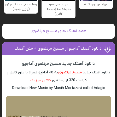
فرزاد فرزین - کلبه
مهراد جم - منو
رضا صادقی - یه کاری کن
نمیشناسه (نسخه
(ورژن جدید)
کامل)
همه آهنگ های مسیح مرتضوی
دانلود آهنگ آداجیو از مسیح مرتضوی + متن آهنگ
دانلود آهنگ جدید مسیح مرتضوی آداجیو
دانلود اهنگ جدید
مسیح مرتضوی
به نام
آداجیو
همراه با متن کامل و
کیفیت 320 از رسانه ی
کاشان موزیک
Download New Music by Masih Mortazavi called Adagio