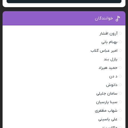
خوانندگان
آرون افشار
بهنام بانی
امیر عباس گلاب
پازل بند
حمید هیراد
د دن
دانوش
سامان جلیلی
سینا پارسیان
شهاب مظفری
علی یاسینی
ماکان بند