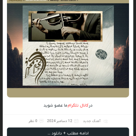
در
کانال تلگرام
ما عضو شوید
آهنگ جدید
12 دسامبر 2024
0 نظر
ادامه مطلب + دانلود ...