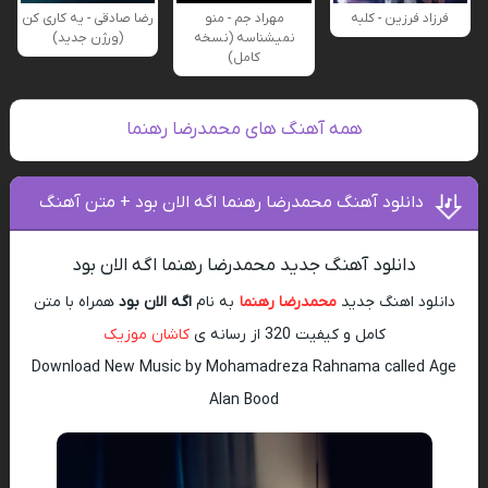
فرزاد فرزین - کلبه
مهراد جم - منو
رضا صادقی - یه کاری کن
نمیشناسه (نسخه
(ورژن جدید)
کامل)
همه آهنگ های محمدرضا رهنما
دانلود آهنگ محمدرضا رهنما اگه الان بود + متن آهنگ
دانلود آهنگ جدید محمدرضا رهنما اگه الان بود
دانلود اهنگ جدید
محمدرضا رهنما
به نام
اگه الان بود
همراه با متن
کامل و کیفیت 320 از رسانه ی
کاشان موزیک
Download New Music by Mohamadreza Rahnama called Age
Alan Bood