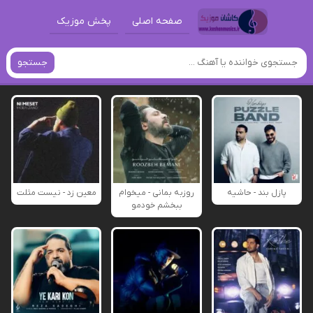
صفحه اصلی
پخش موزیک
جستجو
پازل بند - حاشیه
روزبه بمانی - میخوام
معین زد - نیست مثلت
ببخشم خودمو