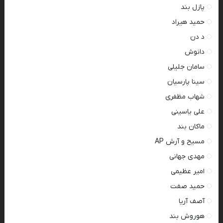
پازل بند
حمید هیراد
د دن
دانوش
سامان جلیلی
سینا پارسیان
شهاب مظفری
علی یاسینی
ماکان بند
مسیح و آرش AP
مهدی جهانی
امیر عظیمی
حمید صفت
آصف آریا
هوروش بند