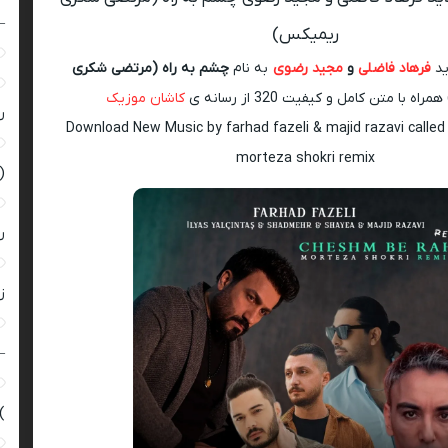
–
ریمیکس)
ید
فرهاد فاضلی
و
مجید رضوی
به نام
چشم به راه (مرتضی شکری
همراه با متن کامل و کیفیت 320 از رسانه ی
کاشان موزیک
ر
Download New Music by farhad fazeli & majid razavi calle
morteza shokri remix
(
ر
زن
–
)