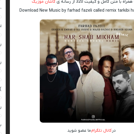
همراه با متن کامل و کیفیت 320 از رسانه ی
کاشان موزیک
–
Download New Music by farhad fazeli called remix tarkibi
ا
ر
ر
)
ر
ب
در
کانال تلگرام
ما عضو شوید