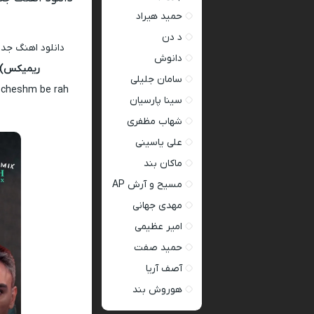
حمید هیراد
د دن
دانلود اهنگ جد
دانوش
ریمیکس)
سامان جلیلی
d cheshm be rah
سینا پارسیان
شهاب مظفری
علی یاسینی
ماکان بند
مسیح و آرش AP
مهدی جهانی
امیر عظیمی
حمید صفت
آصف آریا
هوروش بند