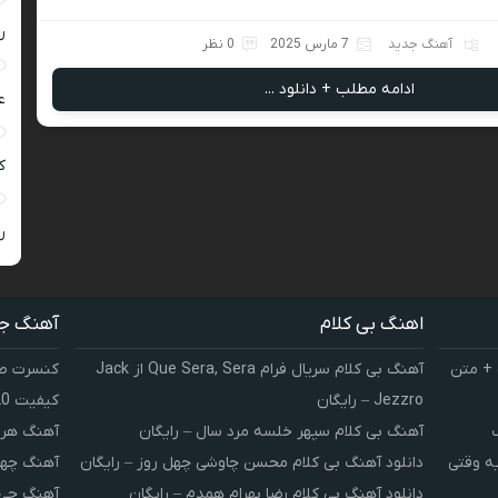
ر
آهنگ جدید
7 مارس 2025
0 نظر
ادامه مطلب + دانلود ...
ع
کی
ر
اهنگ بی کلام
آهنگ ج
 + متن
آهنگ بی کلام سریال فرام Que Sera, Sera از Jack
کنسرت صوت
Jezzro – رایگان
کیفیت 320 و 128
آهنگ بی کلام سپهر خلسه مرد سال – رایگان
آهنگ هر 
یه وقتی
دانلود آهنگ بی کلام محسن چاوشی چهل روز – رایگان
آهنگ چهل
دانلود آهنگ بی کلام رضا بهرام همدم – رایگان
آهنگ چی 