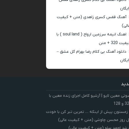
ایگان
آهنگ قفس کسری زاهدی (متن + کیفیت
الی)
اهنگ انیمه سرزمین ارواح ( soul land ) با
فیت 320 + متن
دانلود آهنگ بی کلام رضا بهرام گل عشق –
ایگان
دید
ی معین لایو | آرشیو کامل اجرای زنده معین با
زمستون پیش از اینکه … تمرین تبر کن با خودت
 روز محسن چاوشی (متن + کیفیت عالی)
شد احمد سلو (متن + کیفیت عالی)