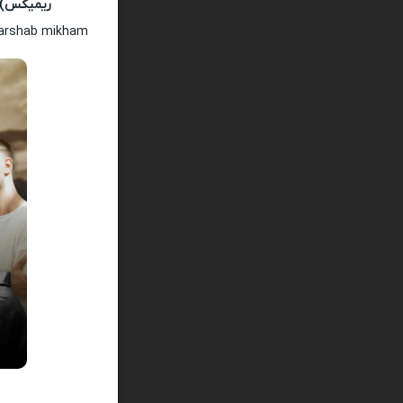
ریمیکس)
 harshab mikham