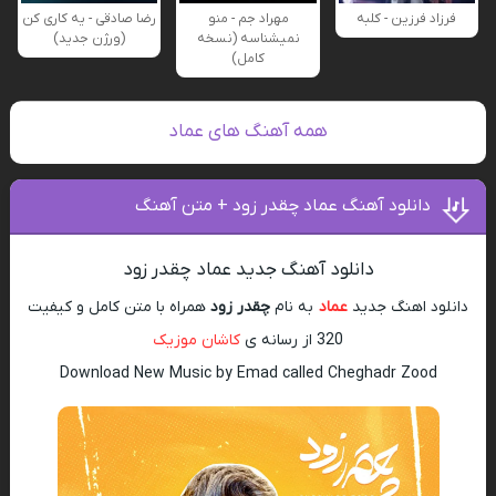
فرزاد فرزین - کلبه
مهراد جم - منو
رضا صادقی - یه کاری کن
نمیشناسه (نسخه
(ورژن جدید)
کامل)
همه آهنگ های عماد
دانلود آهنگ عماد چقدر زود + متن آهنگ
دانلود آهنگ جدید عماد چقدر زود
دانلود اهنگ جدید
عماد
به نام
چقدر زود
همراه با متن کامل و کیفیت
320 از رسانه ی
کاشان موزیک
Download New Music by Emad called Cheghadr Zood