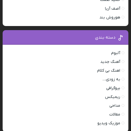
آصف آریا
هوروش بند
دسته بندی
آلبوم
آهنگ جدید
اهنگ بی کلام
به زودی…
بیوگرافی
ریمیکس
مداحی
مقالات
موزیک ویدیو