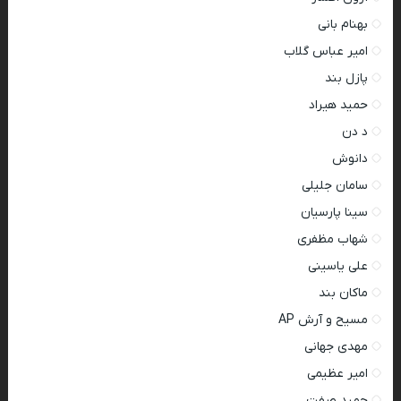
بهنام بانی
امیر عباس گلاب
پازل بند
حمید هیراد
د دن
دانوش
سامان جلیلی
سینا پارسیان
شهاب مظفری
علی یاسینی
ماکان بند
مسیح و آرش AP
مهدی جهانی
امیر عظیمی
حمید صفت