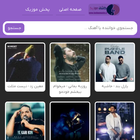
صفحه اصلی
پخش موزیک
جستجو
پازل بند - حاشیه
روزبه بمانی - میخوام
معین زد - نیست مثلت
ببخشم خودمو