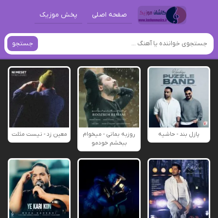
صفحه اصلی
پخش موزیک
جستجو
پازل بند - حاشیه
روزبه بمانی - میخوام
معین زد - نیست مثلت
ببخشم خودمو