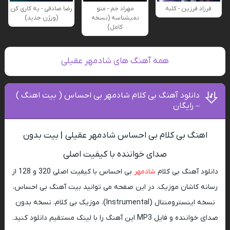
فرزاد فرزین - کلبه
مهراد جم - منو
رضا صادقی - یه کاری کن
نمیشناسه (نسخه
(ورژن جدید)
کامل)
همه آهنگ های شادمهر عقیلی
دانلود آهنگ بی کلام شادمهر بی احساس ( بیت اهنگ )
– رایگان
اهنگ بی کلام بی احساس شادمهر عقیلی | بیت بدون
صدای خواننده با کیفیت اصلی
دانلود آهنگ بی کلام
شادمهر
بی احساس با کیفیت اصلی 320 و 128 از
رسانه کاشان موزیک. در این صفحه می توانید بیت آهنگ بی احساس،
نسخه اینسترومنتال (Instrumental)، موزیک بی کلام، نسخه بدون
صدای خواننده و فایل MP3 این آهنگ را با لینک مستقیم دانلود کنید.