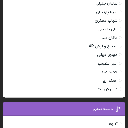
سامان جلیلی
سینا پارسیان
شهاب مظفری
علی یاسینی
ماکان بند
مسیح و آرش AP
مهدی جهانی
امیر عظیمی
حمید صفت
آصف آریا
هوروش بند
دسته بندی
آلبوم