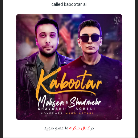
called kabootar ai
در
کانال تلگرام
ما عضو شوید