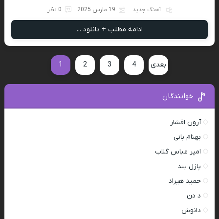
آهنگ جدید
19 مارس 2025
0 نظر
ادامه مطلب + دانلود ...
بعدی
4
3
2
1
خوانندگان
آرون افشار
بهنام بانی
امیر عباس گلاب
پازل بند
حمید هیراد
د دن
دانوش