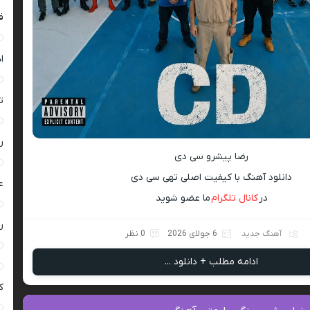
ق
ا
ت
ر
رضا پیشرو سی دی
دانلود آهنگ با کیفیت اصلی تهی سی دی
ع
در
کانال تلگرام
ما عضو شوید
ر
آهنگ جدید
6 جولای 2026
0 نظر
ادامه مطلب + دانلود ...
ک