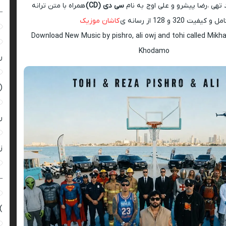
 تهی ،رضا پیشرو و علی اوج به نام
سی دی (CD)
همراه با متن ترانه
–
ل و کیفیت 320 و 128 از رسانه ی
کاشان موزیک
Download New Music by pishro, ali owj and tohi called Mi
Khodamo
ر
(
ر
زن
–
)