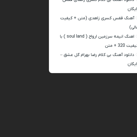
ایگان
آهنگ قفس کسری زاهدی (متن + کیفیت
الی)
اهنگ انیمه سرزمین ارواح ( soul land ) با
فیت 320 + متن
دانلود آهنگ بی کلام رضا بهرام گل عشق –
ایگان