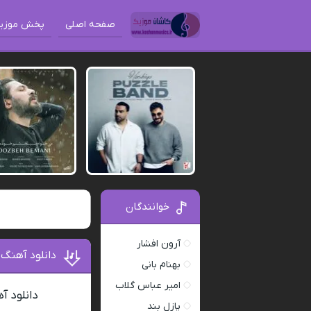
صفحه اصلی
پخش موزی
خوانندگان
آرون افشار
دانلود آهنگ سی دی (CD) تهی ،رض
بهنام بانی
امیر عباس گلاب
دانلود آ
پازل بند