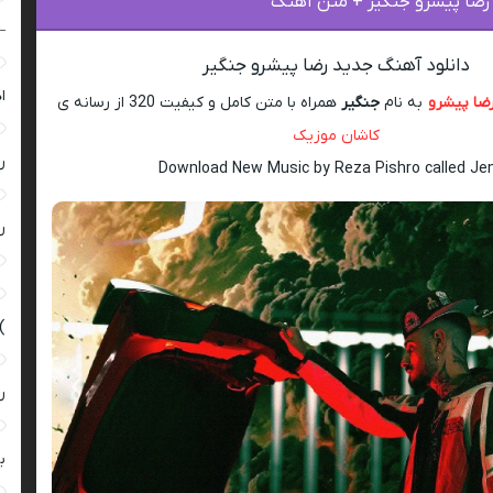
 رضا پیشرو جنگیر + متن آهنگ
–
دانلود آهنگ جدید رضا پیشرو جنگیر
ا
ضا پیشرو
به نام
جنگیر
همراه با متن کامل و کیفیت 320 از رسانه ی
کاشان موزیک
ر
Download New Music by Reza Pishro called Jen
ر
)
ر
ب