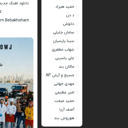
دانلود اهنگ جدید
حمید هیراد
کام
د دن
kham Bebakhsham
دانوش
سامان جلیلی
سینا پارسیان
شهاب مظفری
علی یاسینی
ماکان بند
مسیح و آرش AP
مهدی جهانی
امیر عظیمی
حمید صفت
آصف آریا
هوروش بند