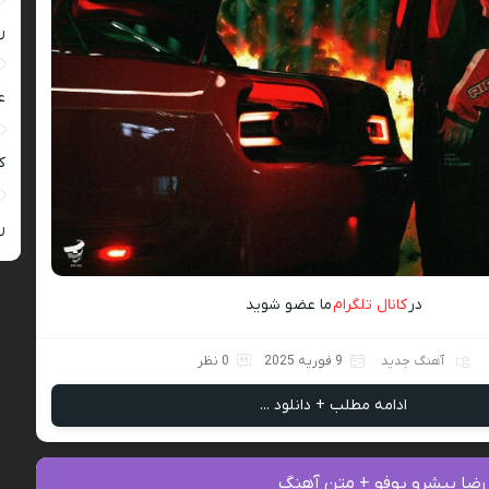
ر
ع
کی
ر
در
کانال تلگرام
ما عضو شوید
آهنگ جدید
9 فوریه 2025
0 نظر
ادامه مطلب + دانلود ...
 رضا پیشرو یوفو + متن آهنگ