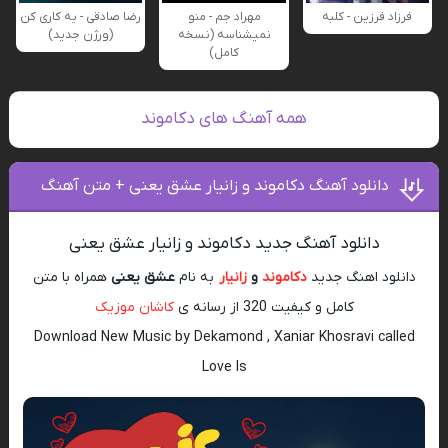
فرزاد فرزین - کلبه
مهراد جم - منو
رضا صادقی - یه کاری کن
نمیشناسه (نسخه
(ورژن جدید)
کامل)
همه آهنگ های دکاموند
دانلود آهنگ دکاموند و زانیار عشق یعنی + متن آهنگ
دانلود آهنگ جدید دکاموند و زانیار عشق یعنی
دانلود اهنگ جدید
دکاموند
و
زانیار
به نام
عشق یعنی
همراه با متن
کامل و کیفیت 320 از رسانه ی
کاشان موزیک
Download New Music by Dekamond , Xaniar Khosravi called
Love Is