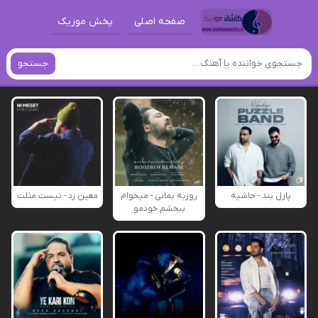
صفحه اصلی
پخش موزیک
جستجو
پازل بند - حاشیه
روزبه بمانی - میخوام
معین زد - نیست مثلت
ببخشم خودمو