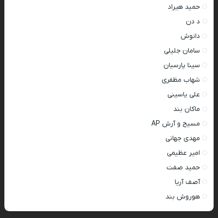
حمید هیراد
د دن
دانوش
سامان جلیلی
سینا پارسیان
شهاب مظفری
علی یاسینی
ماکان بند
مسیح و آرش AP
مهدی جهانی
امیر عظیمی
حمید صفت
آصف آریا
هوروش بند