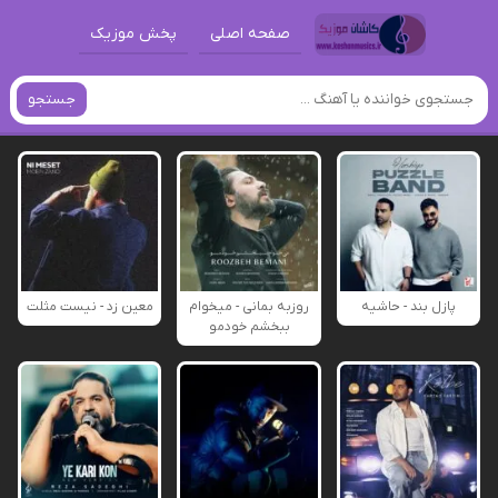
صفحه اصلی
پخش موزیک
جستجو
پازل بند - حاشیه
روزبه بمانی - میخوام
معین زد - نیست مثلت
ببخشم خودمو