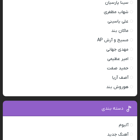
سینا پارسیان
شهاب مظفری
علی یاسینی
ماکان بند
مسیح و آرش AP
مهدی جهانی
امیر عظیمی
حمید صفت
آصف آریا
هوروش بند
دسته بندی
آلبوم
آهنگ جدید