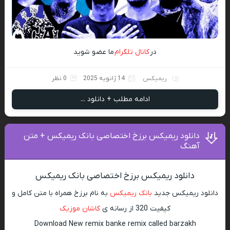
در
کانال تلگرام
ما عضو شوید
ریمیکس
14 ژانویه 2025
0 نظر
ادامه مطلب + دانلود ...
دانلود ریمیکس برزخ اختصاصی بانک ریمیکس + متن
آهنگ
دانلود ریمیکس برزخ اختصاصی بانک ریمیکس
دانلود ریمیکس جدید
بانک ریمیکس
به نام برزخ همراه با متن کامل و
کیفیت 320 از رسانه ی
کاشان موزیک
Download New remix banke remix called barzakh