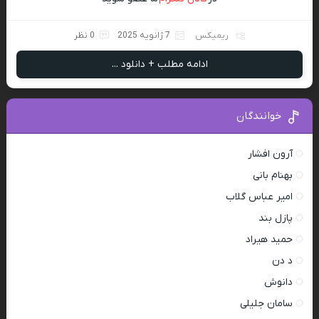
ریمیکس
7 ژانویه 2025
0 نظر
ادامه مطلب + دانلود ...
خوانندگان
آرون افشار
بهنام بانی
امیر عباس گلاب
پازل بند
حمید هیراد
د دن
دانوش
سامان جلیلی