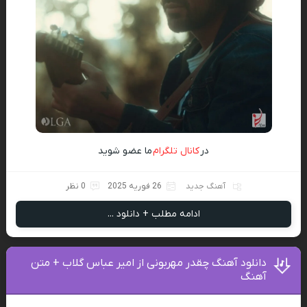
در
کانال تلگرام
ما عضو شوید
آهنگ جدید
26 فوریه 2025
0 نظر
ادامه مطلب + دانلود ...
دانلود آهنگ چقدر مهربونی از امیر عباس گلاب + متن
آهنگ