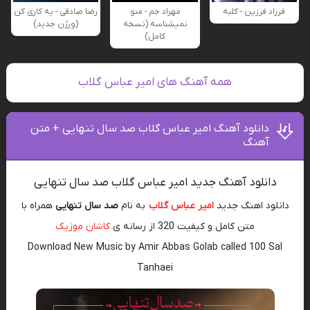
فرزاد فرزین - کلبه
مهراد جم - منو
رضا صادقی - یه کاری کن
نمیشناسه (نسخه
(ورژن جدید)
کامل)
همه آهنگ های امیر عباس گلاب
دانلود آهنگ امیر عباس گلاب صد سال تنهایی + متن
آهنگ
دانلود آهنگ جدید امیر عباس گلاب صد سال تنهایی
دانلود اهنگ جدید
امیر عباس گلاب
به نام
صد سال تنهایی
همراه با
متن کامل و کیفیت 320 از رسانه ی
کاشان موزیک
Download New Music by Amir Abbas Golab called 100 Sal
Tanhaei