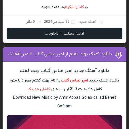
در
کانال تلگرام
ما عضو شوید
آهنگ جدید
25 سپتامبر 2024
0 نظر
ادامه مطلب + دانلود ...
دانلود آهنگ بهت گفتم از امیر عباس گلاب + متن آهنگ
دانلود آهنگ جدید امیر عباس گلاب بهت گفتم
دانلود اهنگ جدید
امیر عباس گلاب
به نام
بهت گفتم
همراه با متن
کامل و کیفیت 320 از رسانه ی
کاشان موزیک
Download New Music by Amir Abbas Golab called Behet
Goftam