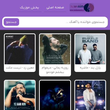
صفحه اصلی
پخش موزیک
جستجو
پازل بند - حاشیه
روزبه بمانی - میخوام
معین زد - نیست مثلت
ببخشم خودمو