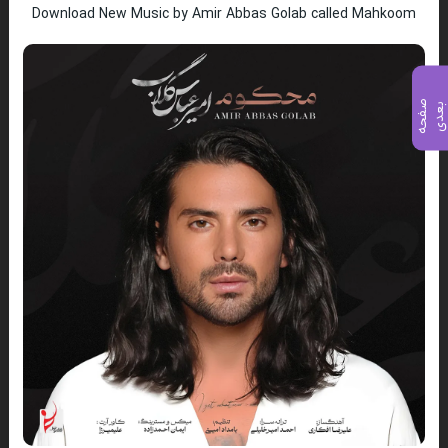
Download New Music by Amir Abbas Golab called Mahkoom
ص
ف
ح
ه
ع
د
ب
ی