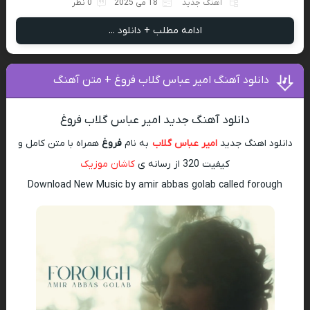
آهنگ جدید
18 می 2025
0 نظر
ادامه مطلب + دانلود ...
دانلود آهنگ امیر عباس گلاب فروغ + متن آهنگ
دانلود آهنگ جدید امیر عباس گلاب فروغ
دانلود اهنگ جدید
امیر عباس گلاب
به نام
فروغ
همراه با متن کامل و
کیفیت 320 از رسانه ی
کاشان موزیک
Download New Music by amir abbas golab called forough