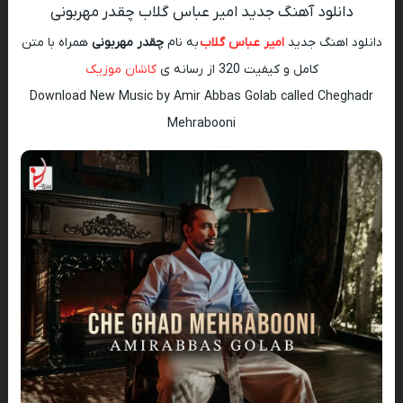
دانلود آهنگ جدید امیر عباس گلاب چقدر مهربونی
دانلود اهنگ جدید
امیر عباس گلاب
به نام
چقدر مهربونی
همراه با متن
کامل و کیفیت 320 از رسانه ی
کاشان موزیک
Download New Music by Amir Abbas Golab called Cheghadr
Mehrabooni