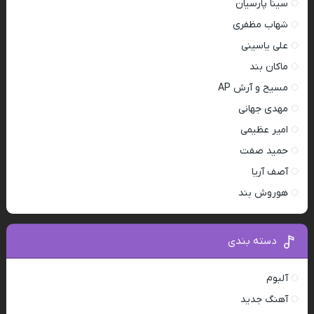
سینا پارسیان
شهاب مظفری
علی یاسینی
ماکان بند
مسیح و آرش AP
مهدی جهانی
امیر عظیمی
حمید صفت
آصف آریا
هوروش بند
دسته بندی
آلبوم
آهنگ جدید