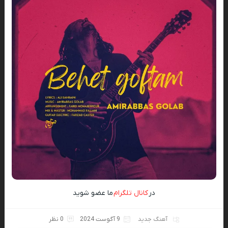
در
کانال تلگرام
ما عضو شوید
آهنگ جدید
9 آگوست 2024
0 نظر